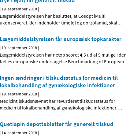
tryk i øjet) får generelt tilskud
|
19. september 2018
|
Lægemiddelstyrelsen har besluttet, at Cosopt iMulti
ukonserveret, der indeholder timolol og dorzolamid, skal
…
Lægemiddelstyrelsen får europæisk topkarakter
|
19. september 2018
|
Lægemiddelstyrelsen har netop scoret 4,5 ud af 5 mulige i den
fælles europæiske undersøgelse Benchmarking of European
…
Ingen ændringer i tilskudsstatus for medicin til
lokalbehandling af gynækologiske infektioner
|
19. september 2018
|
Medicintilskudsnævnet har revurderet tilskudsstatus for
medicin til lokalbehandling af gynækologiske infektioner.
…
Quetiapin depottabletter får generelt tilskud
|
14. september 2018
|