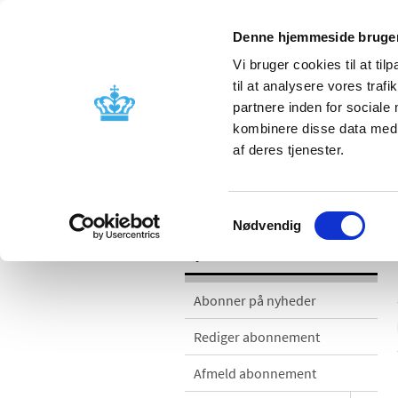
Denne hjemmeside bruger
Vi bruger cookies til at til
til at analysere vores tra
partnere inden for sociale
Godkendelse og
Bivirkninger
kombinere disse data med a
kontrol
produktinfo
af deres tjenester.
Nyheder
Samtykkevalg
Nødvendig
Nyheder
Abonner på nyheder
Rediger abonnement
Afmeld abonnement