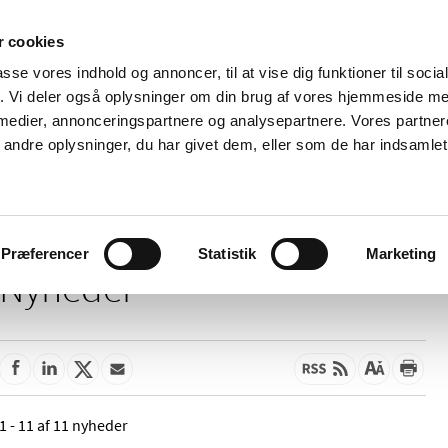
 cookies
passe vores indhold og annoncer, til at vise dig funktioner til soci
Nyheder
Om os
Kontakt
fik. Vi deler også oplysninger om din brug af vores hjemmeside m
 medier, annonceringspartnere og analysepartnere. Vores partne
 og
Tilskud og
Apoteker og salg af
Me
ndre oplysninger, du har givet dem, eller som de har indsamlet 
rmation
priser
medicin
ud
Præferencer
Statistik
Marketing
Nyheder
1 - 11 af 11 nyheder