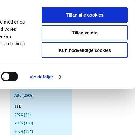
Tillad alle cookies
ale medier og
Udgivelser
Cookies
ed vores
Tillad valgte
re kan
dicinsk
Særlige
fra din brug
styr
produktområder
Kun nødvendige cookies
Vis detaljer
Alle (2506)
TID
2026 (84)
2025 (158)
2024 (224)