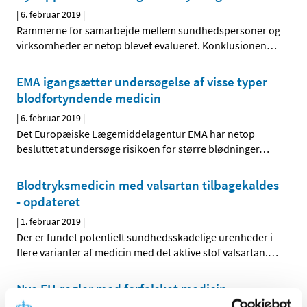
|
6. februar 2019
|
Rammerne for samarbejde mellem sundhedspersoner og
virksomheder er netop blevet evalueret. Konklusionen
…
EMA igangsætter undersøgelse af visse typer
blodfortyndende medicin
|
6. februar 2019
|
Det Europæiske Lægemiddelagentur EMA har netop
besluttet at undersøge risikoen for større blødninger
…
Blodtryksmedicin med valsartan tilbagekaldes
- opdateret
|
1. februar 2019
|
Der er fundet potentielt sundhedsskadelige urenheder i
flere varianter af medicin med det aktive stof valsartan.
…
Nye EU-regler mod forfalsket medicin