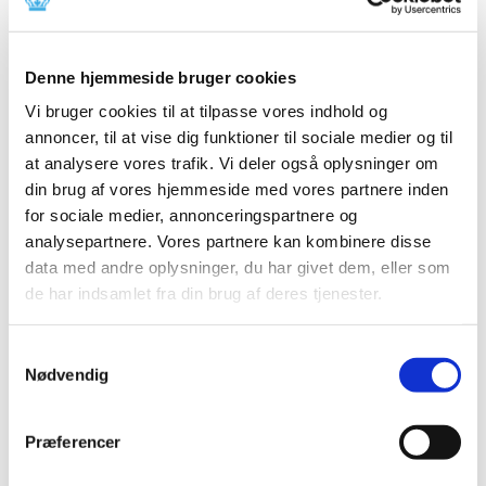
|
30. januar 2019
|
Med nye EU-regler, der træder i kraft den 9. februar 2019,
bliver det endnu sværere for forfalsket medicin at nå
…
Denne hjemmeside bruger cookies
Opdatering af produktresumeer på grund af
Vi bruger cookies til at tilpasse vores indhold og
ændrede ATC-koder for 2019
annoncer, til at vise dig funktioner til sociale medier og til
at analysere vores trafik. Vi deler også oplysninger om
|
18. januar 2019
|
din brug af vores hjemmeside med vores partnere inden
Indehavere af markedsføringstilladelser til lægemidler,
der er godkendt efter den nationale procedure, den
…
for sociale medier, annonceringspartnere og
analysepartnere. Vores partnere kan kombinere disse
data med andre oplysninger, du har givet dem, eller som
Bevilling til at drive Haderslev Løve Apotek
de har indsamlet fra din brug af deres tjenester.
|
17. januar 2019
|
Lægemiddelstyrelsen har den 11. januar 2019 meddelt
Lene Kæstel bevilling til at drive Haderslev Løve Apotek.
Samtykkevalg
Nødvendig
Bidrag til revurdering af tilskudsstatus for
medicin mod urinsyregigt
Præferencer
|
14. januar 2019
|