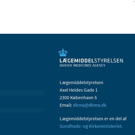
Lægemiddelstyrelsen
Axel Heides Gade 1
2300 København S
Email:
dkma@dkma.dk
Lægemiddelstyrelsen er en del af
Sundheds- og Kirkeministeriet.