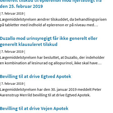
Generelt tilskud til eplerenon mod hjertesvigt fra
den 25. februar 2019
|
7. februar 2019
|
Lægemiddelstyrelsen ændrer tilskuddet, da behandlingsprisen
på tabletter med indhold af eplerenon er på niveau med
…
Duzallo mod urinsyregigt får ikke generelt eller
generelt klausuleret tilskud
|
7. februar 2019
|
Lægemiddelstyrelsen har besluttet, at Duzallo, der indeholder
en kombination af lesinurad og allopurinol, ikke skal have
…
Bevilling til at drive Egtved Apotek
|
7. februar 2019
|
Lægemiddelstyrelsen har den 30. januar 2019 meddelt Peter
Aarenstrup Merrild bevilling til at drive Egtved Apotek.
Bevilling til at drive Vejen Apotek