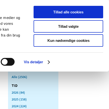
Tillad alle cookies
ale medier og
Udgivelser
Cookies
ed vores
Tillad valgte
re kan
dicinsk
Særlige
fra din brug
styr
produktområder
Kun nødvendige cookies
Vis detaljer
Alle (2506)
TID
2026 (84)
2025 (158)
2024 (224)