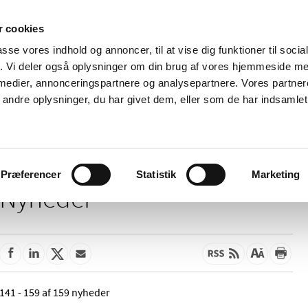
 cookies
passe vores indhold og annoncer, til at vise dig funktioner til soci
Nyheder
Om os
Kontakt
fik. Vi deler også oplysninger om din brug af vores hjemmeside m
 medier, annonceringspartnere og analysepartnere. Vores partne
 og
Tilskud og
Apoteker og salg af
Me
ndre oplysninger, du har givet dem, eller som de har indsamlet 
rmation
priser
medicin
ud
Præferencer
Statistik
Marketing
Nyheder
141 - 159 af 159 nyheder