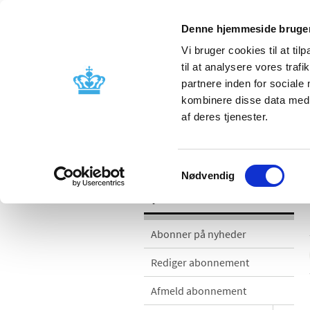
Denne hjemmeside bruger
Vi bruger cookies til at til
til at analysere vores tra
partnere inden for sociale
Godkendelse og
Bivirkninger
kombinere disse data med a
kontrol
produktinfo
af deres tjenester.
Nyheder
Samtykkevalg
Nødvendig
Nyheder
Abonner på nyheder
Rediger abonnement
Afmeld abonnement