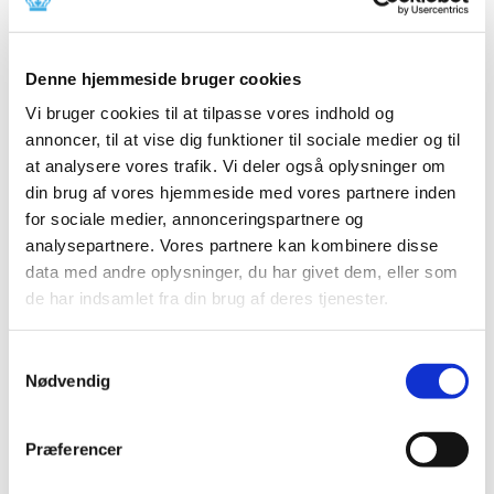
|
30. januar 2019
|
Med nye EU-regler, der træder i kraft den 9. februar 2019,
bliver det endnu sværere for forfalsket medicin at nå
…
Denne hjemmeside bruger cookies
Opdatering af produktresumeer på grund af
Vi bruger cookies til at tilpasse vores indhold og
ændrede ATC-koder for 2019
annoncer, til at vise dig funktioner til sociale medier og til
at analysere vores trafik. Vi deler også oplysninger om
|
18. januar 2019
|
din brug af vores hjemmeside med vores partnere inden
Indehavere af markedsføringstilladelser til lægemidler,
der er godkendt efter den nationale procedure, den
…
for sociale medier, annonceringspartnere og
analysepartnere. Vores partnere kan kombinere disse
data med andre oplysninger, du har givet dem, eller som
Bevilling til at drive Haderslev Løve Apotek
de har indsamlet fra din brug af deres tjenester.
|
17. januar 2019
|
Lægemiddelstyrelsen har den 11. januar 2019 meddelt
Lene Kæstel bevilling til at drive Haderslev Løve Apotek.
Samtykkevalg
Nødvendig
Bidrag til revurdering af tilskudsstatus for
medicin mod urinsyregigt
Præferencer
|
14. januar 2019
|