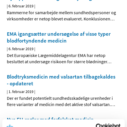
|
6. februar 2019
|
Rammerne for samarbejde mellem sundhedspersoner og
virksomheder er netop blevet evalueret. Konklusionen
…
EMA igangsætter undersøgelse af visse typer
blodfortyndende medicin
|
6. februar 2019
|
Det Europæiske Lægemiddelagentur EMA har netop
besluttet at undersøge risikoen for større blødninger
…
Blodtryksmedicin med valsartan tilbagekaldes
- opdateret
|
1. februar 2019
|
Der er fundet potentielt sundhedsskadelige urenheder i
flere varianter af medicin med det aktive stof valsartan.
…
Nye EU-regler mod forfalsket medicin