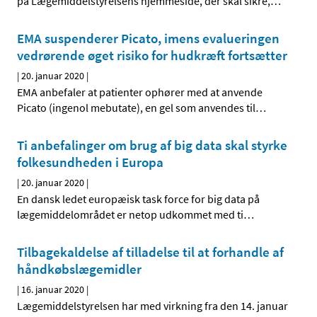
på Lægemiddelstyrelsens hjemmeside, der skal sikre,
…
EMA suspenderer Picato, imens evalueringen
vedrørende øget risiko for hudkræft fortsætter
|
20. januar 2020
|
EMA anbefaler at patienter ophører med at anvende
Picato (ingenol mebutate), en gel som anvendes til
…
Ti anbefalinger om brug af big data skal styrke
folkesundheden i Europa
|
20. januar 2020
|
En dansk ledet europæisk task force for big data på
lægemiddelområdet er netop udkommet med ti
…
Tilbagekaldelse af tilladelse til at forhandle af
håndkøbslægemidler
|
16. januar 2020
|
Lægemiddelstyrelsen har med virkning fra den 14. januar