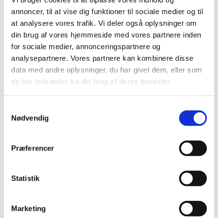
Lægemiddelstyrelsens topprioriteter i 2020
annoncer, til at vise dig funktioner til sociale medier og til
at analysere vores trafik. Vi deler også oplysninger om
|
8. januar 2020
|
din brug af vores hjemmeside med vores partnere inden
En datadrevet lægemiddelstyrelse, forsyningssikkerhed,
for sociale medier, annonceringspartnere og
en fantastisk arbejdsplads og produktivitet og kvalitet.
…
analysepartnere. Vores partnere kan kombinere disse
data med andre oplysninger, du har givet dem, eller som
Ledig bevilling til Rødby Løve Apotek
de har indsamlet fra din brug af deres tjenester.
|
6. januar 2020
|
Bevillingen til at drive Rødby Løve Apotek er ledig pr. 1.
Samtykkevalg
oktober 2020.
Nødvendig
Ledig bevilling til Maribo Apotek
Præferencer
|
6. januar 2020
|
Bevillingen til at drive Maribo Apotek er ledig pr. 1.
oktober 2020.
Statistik
Ledig bevilling til Odense Dalum Apotek
Marketing
|
6. januar 2020
|