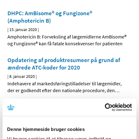
DHPC: AmBisome® og Fungizone®
(Amphotericin B)
|
15. januar 2020
|
Amphotericin B: Forveksling af lægemidlerne AmBisome®
og Fungizone® kan få fatale konsekvenser for patienten
Opdatering af produktresumeer på grund af
ændrede ATC-koder for 2020
|
8. januar 2020
|
Indehavere af markedsføringstilladelser til lægemidler,
der er godkendt efter den nationale procedure, den
…
Bevilling til Albertslund Apotek
|
8. januar 2020
|
Lægemiddelstyrelsen har den 2. januar meddelt at Mia
Denne hjemmeside bruger cookies
Bendix Andersen får bevilling til at drive Albertslund
…
Vi bruger cookies til at tilpasse vores indhold og