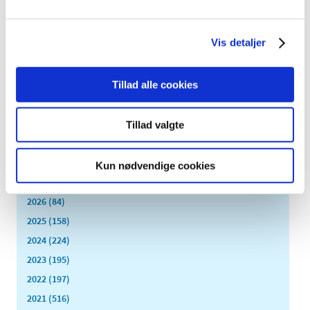
Bevillingen til at drive Odense Dalum Apotek er ledig pr. 1.
november 2020.
Vis detaljer
Ledig bevilling til Høng Apotek
|
6. januar 2020
|
Tillad alle cookies
Bevillingen til at drive Høng Apotek er ledig pr. 1.
december 2020.
Tillad valgte
Alle (2506)
Kun nødvendige cookies
TID
2026 (84)
2025 (158)
2024 (224)
2023 (195)
2022 (197)
2021 (516)