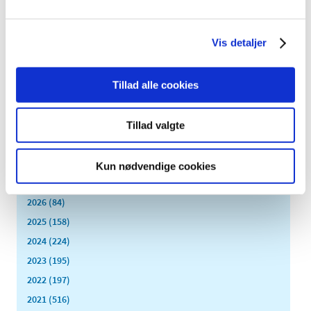
Bevillingen til at drive Odense Dalum Apotek er ledig pr. 1.
november 2020.
Vis detaljer
Ledig bevilling til Høng Apotek
|
6. januar 2020
|
Tillad alle cookies
Bevillingen til at drive Høng Apotek er ledig pr. 1.
december 2020.
Tillad valgte
Alle (2506)
Kun nødvendige cookies
TID
2026 (84)
2025 (158)
2024 (224)
2023 (195)
2022 (197)
2021 (516)