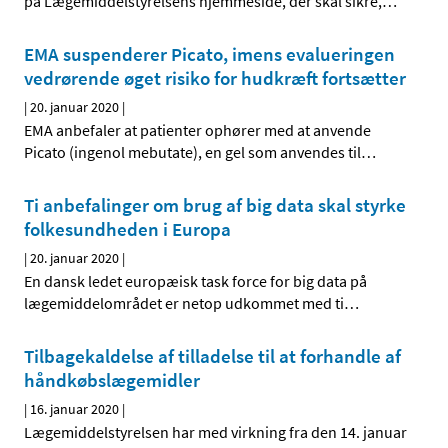
på Lægemiddelstyrelsens hjemmeside, der skal sikre,
…
EMA suspenderer Picato, imens evalueringen
vedrørende øget risiko for hudkræft fortsætter
|
20. januar 2020
|
EMA anbefaler at patienter ophører med at anvende
Picato (ingenol mebutate), en gel som anvendes til
…
Ti anbefalinger om brug af big data skal styrke
folkesundheden i Europa
|
20. januar 2020
|
En dansk ledet europæisk task force for big data på
lægemiddelområdet er netop udkommet med ti
…
Tilbagekaldelse af tilladelse til at forhandle af
håndkøbslægemidler
|
16. januar 2020
|
Lægemiddelstyrelsen har med virkning fra den 14. januar