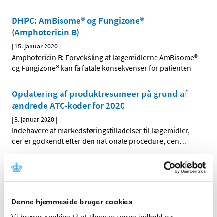
DHPC: AmBisome® og Fungizone®
(Amphotericin B)
|
15. januar 2020
|
Amphotericin B: Forveksling af lægemidlerne AmBisome®
og Fungizone® kan få fatale konsekvenser for patienten
Opdatering af produktresumeer på grund af
ændrede ATC-koder for 2020
|
8. januar 2020
|
Indehavere af markedsføringstilladelser til lægemidler,
der er godkendt efter den nationale procedure, den
…
Bevilling til Albertslund Apotek
|
8. januar 2020
|
Lægemiddelstyrelsen har den 2. januar meddelt at Mia
Denne hjemmeside bruger cookies
Bendix Andersen får bevilling til at drive Albertslund
…
Vi bruger cookies til at tilpasse vores indhold og