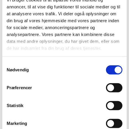
Lægemiddelstyrelsens topprioriteter i 2020
annoncer, til at vise dig funktioner til sociale medier og til
at analysere vores trafik. Vi deler også oplysninger om
|
8. januar 2020
|
din brug af vores hjemmeside med vores partnere inden
En datadrevet lægemiddelstyrelse, forsyningssikkerhed,
for sociale medier, annonceringspartnere og
en fantastisk arbejdsplads og produktivitet og kvalitet.
…
analysepartnere. Vores partnere kan kombinere disse
data med andre oplysninger, du har givet dem, eller som
Ledig bevilling til Rødby Løve Apotek
de har indsamlet fra din brug af deres tjenester.
|
6. januar 2020
|
Bevillingen til at drive Rødby Løve Apotek er ledig pr. 1.
Samtykkevalg
oktober 2020.
Nødvendig
Ledig bevilling til Maribo Apotek
Præferencer
|
6. januar 2020
|
Bevillingen til at drive Maribo Apotek er ledig pr. 1.
oktober 2020.
Statistik
Ledig bevilling til Odense Dalum Apotek
Marketing
|
6. januar 2020
|