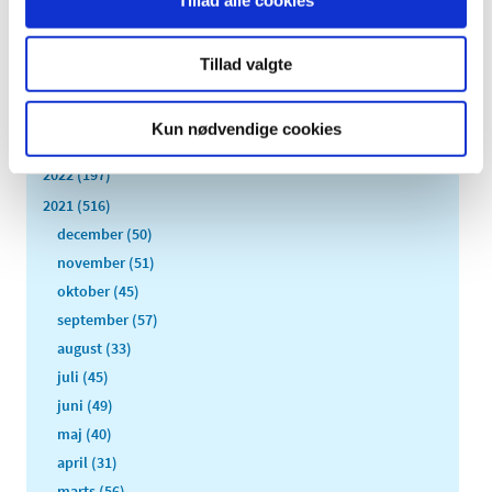
TID
2026 (84)
Tillad valgte
2025 (158)
2024 (224)
Kun nødvendige cookies
2023 (195)
2022 (197)
2021 (516)
december (50)
november (51)
oktober (45)
september (57)
august (33)
juli (45)
juni (49)
maj (40)
april (31)
marts (56)