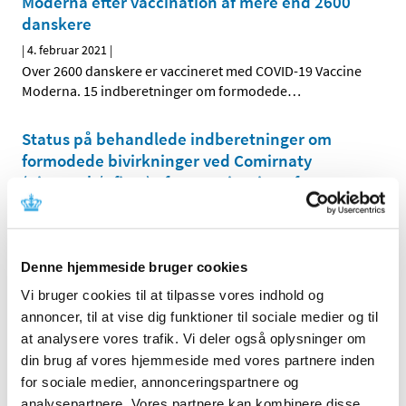
Moderna efter vaccination af mere end 2600
danskere
|
4. februar 2021
|
Over 2600 danskere er vaccineret med COVID-19 Vaccine
Moderna. 15 indberetninger om formodede
…
Status på behandlede indberetninger om
formodede bivirkninger ved Comirnaty
(BioNTech/Pfizer) efter vaccination af mere
end 186.000 danskere
|
4. februar 2021
|
Over 186.000 danskere er vaccineret med Comirnaty. 755
Denne hjemmeside bruger cookies
indberetninger om formodede bivirkninger ved
…
Vi bruger cookies til at tilpasse vores indhold og
EMA starter løbende vurdering af COVID-19-
annoncer, til at vise dig funktioner til sociale medier og til
vaccine fra Novavax
at analysere vores trafik. Vi deler også oplysninger om
din brug af vores hjemmeside med vores partnere inden
|
3. februar 2021
|
for sociale medier, annonceringspartnere og
Det europæiske lægemiddelagentur, EMA, har påbegyndt
analysepartnere. Vores partnere kan kombinere disse