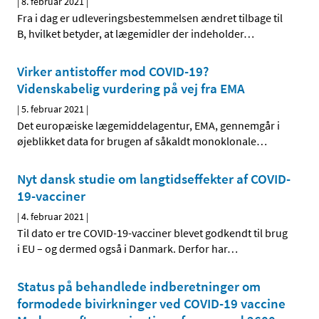
|
8. februar 2021
|
Fra i dag er udleveringsbestemmelsen ændret tilbage til
B, hvilket betyder, at lægemidler der indeholder
…
Virker antistoffer mod COVID-19?
Videnskabelig vurdering på vej fra EMA
|
5. februar 2021
|
Det europæiske lægemiddelagentur, EMA, gennemgår i
øjeblikket data for brugen af såkaldt monoklonale
…
Nyt dansk studie om langtidseffekter af COVID-
19-vacciner
|
4. februar 2021
|
Til dato er tre COVID-19-vacciner blevet godkendt til brug
i EU – og dermed også i Danmark. Derfor har
…
Status på behandlede indberetninger om
formodede bivirkninger ved COVID-19 vaccine