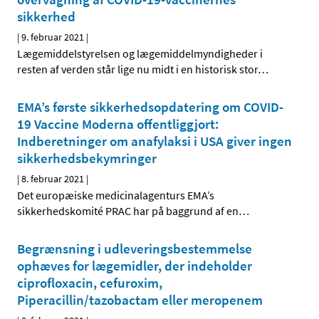
sikkerhed
|
9. februar 2021
|
Lægemiddelstyrelsen og lægemiddelmyndigheder i
resten af verden står lige nu midt i en historisk stor
…
EMA’s første sikkerhedsopdatering om COVID-
19 Vaccine Moderna offentliggjort:
Indberetninger om anafylaksi i USA giver ingen
sikkerhedsbekymringer
|
8. februar 2021
|
Det europæiske medicinalagenturs EMA’s
sikkerhedskomité PRAC har på baggrund af en
…
Begrænsning i udleveringsbestemmelse
ophæves for lægemidler, der indeholder
ciprofloxacin, cefuroxim,
Piperacillin/tazobactam eller meropenem