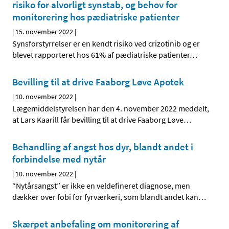
risiko for alvorligt synstab, og behov for
monitorering hos pædiatriske patienter
|
15. november 2022
|
Synsforstyrrelser er en kendt risiko ved crizotinib og er
blevet rapporteret hos 61% af pædiatriske patienter
…
Bevilling til at drive Faaborg Løve Apotek
|
10. november 2022
|
Lægemiddelstyrelsen har den 4. november 2022 meddelt,
at Lars Kaarill får bevilling til at drive Faaborg Løve
…
Behandling af angst hos dyr, blandt andet i
forbindelse med nytår
|
10. november 2022
|
“Nytårsangst” er ikke en veldefineret diagnose, men
dækker over fobi for fyrværkeri, som blandt andet kan
…
Skærpet anbefaling om monitorering af