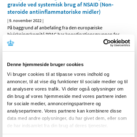
gravide ved systemisk brug af NSAID (Non-
steroide antiinflammatoriske midler)
|
9. november 2022
|
På baggrund af anbefaling fra den europæiske
bivirkningskomité PRAC har koordinationsgruppen for
…
Nomegestrolacetat* og chlormadinonacetat:
Tiltag for at mindske risiko for meningeom
Denne hjemmeside bruger cookies
|
8. november 2022
|
Der er en øget risiko for at udvikle meningeom (enkelt
Vi bruger cookies til at tilpasse vores indhold og
eller multiple) efter brug af chlormadinonacetat eller
…
annoncer, til at vise dig funktioner til sociale medier og til
at analysere vores trafik. Vi deler også oplysninger om
MedSafetyWeek: Vigtigt at være opmærksom
din brug af vores hjemmeside med vores partnere inden
på bivirkninger ved medicin
for sociale medier, annonceringspartnere og
analysepartnere. Vores partnere kan kombinere disse
|
8. november 2022
|
data med andre oplysninger, du har givet dem, eller som
Medicin, der sælges i Danmark, er sikker og velundersøgt
de har indsamlet fra din brug af deres tjenester.
medicin. Alligevel kan medicin give uønskede
…