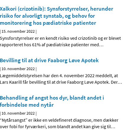
Xalkori (crizotinib): Synsforstyrrelser, herunder
risiko for alvorligt synstab, og behov for
monitorering hos pædiatriske patienter
|
15. november 2022
|
Synsforstyrrelser er en kendt risiko ved crizotinib og er blevet
rapporteret hos 61% af pædiatriske patienter med
…
Bevilling til at drive Faaborg Løve Apotek
|
10. november 2022
|
Lægemiddelstyrelsen har den 4. november 2022 meddelt, at
Lars Kaarill får bevilling til at drive Faaborg Løve Apotek. Der
…
Behandling af angst hos dyr, blandt andet i
forbindelse med nytår
|
10. november 2022
|
“Nytårsangst” er ikke en veldefineret diagnose, men dækker
over fobi for fyrværkeri, som blandt andet kan give sig til
…