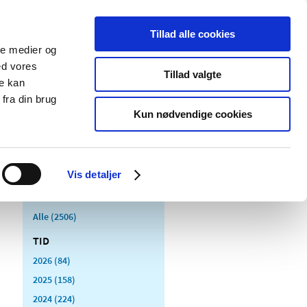
Tillad alle cookies
ale medier og
Udgivelser
Cookies
ed vores
Tillad valgte
re kan
dicinsk
Særlige
fra din brug
styr
produktområder
Kun nødvendige cookies
Vis detaljer
Alle (2506)
TID
2026 (84)
2025 (158)
2024 (224)