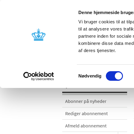
Denne hjemmeside bruger
Vi bruger cookies til at til
til at analysere vores tra
partnere inden for sociale
Godkendelse og
Bivirkninger
kombinere disse data med a
kontrol
produktinfo
af deres tjenester.
Nyheder
Samtykkevalg
Nødvendig
Nyheder
Abonner på nyheder
Rediger abonnement
Afmeld abonnement