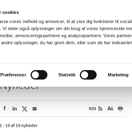
 cookies
passe vores indhold og annoncer, til at vise dig funktioner til soci
Nyheder
Om os
Kontakt
fik. Vi deler også oplysninger om din brug af vores hjemmeside m
 medier, annonceringspartnere og analysepartnere. Vores partne
 og
Tilskud og
Apoteker og salg af
Me
ndre oplysninger, du har givet dem, eller som de har indsamlet 
rmation
priser
medicin
ud
Præferencer
Statistik
Marketing
Nyheder
1 - 19 af 19 nyheder