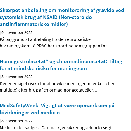
Skærpet anbefaling om monitorering af gravide ved
systemisk brug af NSAID (Non-steroide
antiinflammatoriske midler)
|
9. november 2022
|
På baggrund af anbefaling fra den europæiske
bivirkningskomité PRAC har koordinationsgruppen for
…
Nomegestrolacetat* og chlormadinonacetat: Tiltag
for at mindske risiko for meningeom
|
8. november 2022
|
Der er en øget risiko for at udvikle meningeom (enkelt eller
multiple) efter brug af chlormadinonacetat eller
…
MedSafetyWeek: Vigtigt at være opmærksom på
bivirkninger ved medicin
|
8. november 2022
|
Medicin, der sælges i Danmark, er sikker og velundersøgt