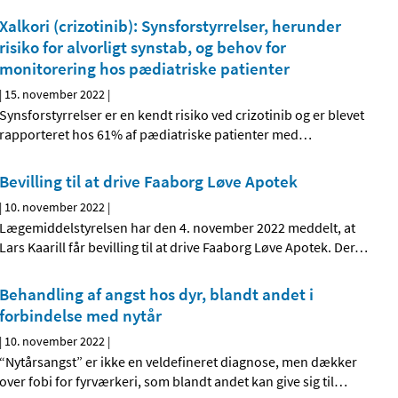
Xalkori (crizotinib): Synsforstyrrelser, herunder
risiko for alvorligt synstab, og behov for
monitorering hos pædiatriske patienter
|
15. november 2022
|
Synsforstyrrelser er en kendt risiko ved crizotinib og er blevet
rapporteret hos 61% af pædiatriske patienter med
…
Bevilling til at drive Faaborg Løve Apotek
|
10. november 2022
|
Lægemiddelstyrelsen har den 4. november 2022 meddelt, at
Lars Kaarill får bevilling til at drive Faaborg Løve Apotek. Der
…
Behandling af angst hos dyr, blandt andet i
forbindelse med nytår
|
10. november 2022
|
“Nytårsangst” er ikke en veldefineret diagnose, men dækker
over fobi for fyrværkeri, som blandt andet kan give sig til
…