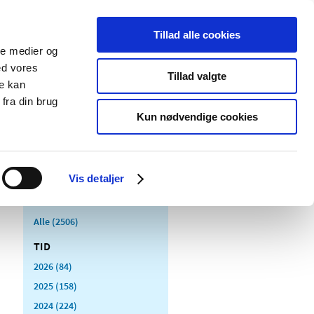
Tillad alle cookies
ale medier og
Udgivelser
Cookies
ed vores
Tillad valgte
re kan
dicinsk
Særlige
fra din brug
styr
produktområder
Kun nødvendige cookies
Vis detaljer
Alle (2506)
TID
2026 (84)
2025 (158)
2024 (224)