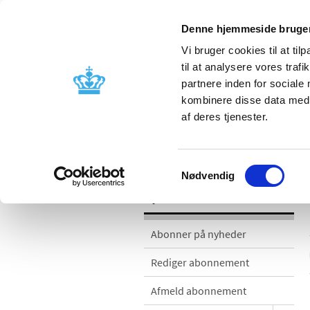
Denne hjemmeside bruger
Vi bruger cookies til at til
til at analysere vores tra
partnere inden for sociale
Godkendelse og
Bivirkninger
kombinere disse data med a
kontrol
produktinfo
af deres tjenester.
Nyheder
Samtykkevalg
Nødvendig
Nyheder
Abonner på nyheder
Rediger abonnement
Afmeld abonnement