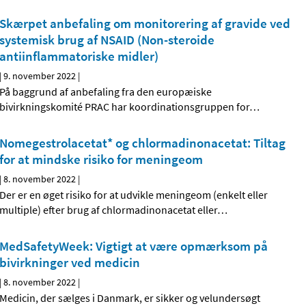
Skærpet anbefaling om monitorering af gravide ved
systemisk brug af NSAID (Non-steroide
antiinflammatoriske midler)
|
9. november 2022
|
På baggrund af anbefaling fra den europæiske
bivirkningskomité PRAC har koordinationsgruppen for
…
Nomegestrolacetat* og chlormadinonacetat: Tiltag
for at mindske risiko for meningeom
|
8. november 2022
|
Der er en øget risiko for at udvikle meningeom (enkelt eller
multiple) efter brug af chlormadinonacetat eller
…
MedSafetyWeek: Vigtigt at være opmærksom på
bivirkninger ved medicin
|
8. november 2022
|
Medicin, der sælges i Danmark, er sikker og velundersøgt