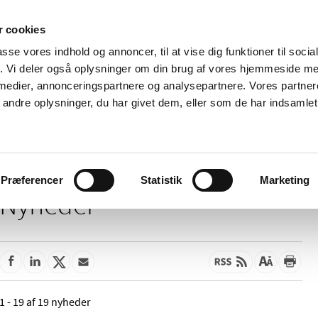
 cookies
passe vores indhold og annoncer, til at vise dig funktioner til soci
Nyheder
Om os
Kontakt
fik. Vi deler også oplysninger om din brug af vores hjemmeside m
 medier, annonceringspartnere og analysepartnere. Vores partne
 og
Tilskud og
Apoteker og salg af
Me
ndre oplysninger, du har givet dem, eller som de har indsamlet 
rmation
priser
medicin
ud
Præferencer
Statistik
Marketing
Nyheder
1 - 19 af 19 nyheder