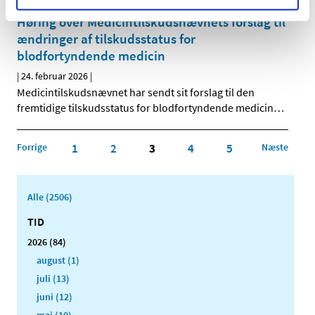
Høring over Medicintilskudsnævnets forslag til
ændringer af tilskudsstatus for
blodfortyndende medicin
|
24. februar 2026
|
Medicintilskudsnævnet har sendt sit forslag til den
fremtidige tilskudsstatus for blodfortyndende medicin
…
Forrige
1
2
3
4
5
Næste
Alle (2506)
TID
2026 (84)
august (1)
juli (13)
juni (12)
maj (10)