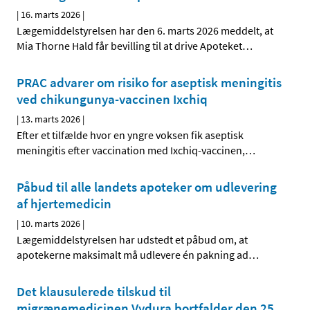
|
16. marts 2026
|
Lægemiddelstyrelsen har den 6. marts 2026 meddelt, at
Mia Thorne Hald får bevilling til at drive Apoteket
…
PRAC advarer om risiko for aseptisk meningitis
ved chikungunya-vaccinen Ixchiq
|
13. marts 2026
|
Efter et tilfælde hvor en yngre voksen fik aseptisk
meningitis efter vaccination med Ixchiq-vaccinen,
…
Påbud til alle landets apoteker om udlevering
af hjertemedicin
|
10. marts 2026
|
Lægemiddelstyrelsen har udstedt et påbud om, at
apotekerne maksimalt må udlevere én pakning ad
…
Det klausulerede tilskud til
migrænemedicinen Vydura bortfalder den 25.