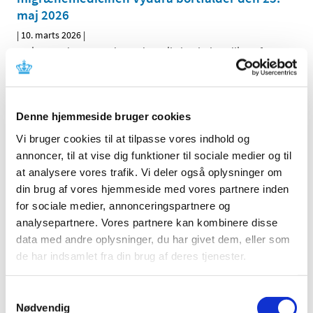
maj 2026
|
10. marts 2026
|
Patienter, der anvender Vydura til akut behandling af
migræneanfald, skal fremover have bevilget
…
Høring: Fremtidig tilskudsstatus for næsespray
Denne hjemmeside bruger cookies
med olopatadin + mometason, levocabastin og
azelastin
Vi bruger cookies til at tilpasse vores indhold og
annoncer, til at vise dig funktioner til sociale medier og til
|
6. marts 2026
|
at analysere vores trafik. Vi deler også oplysninger om
På baggrund af prisændringer anbefaler
Medicintilskudsnævnet i et revideret forslag til
…
din brug af vores hjemmeside med vores partnere inden
for sociale medier, annonceringspartnere og
analysepartnere. Vores partnere kan kombinere disse
Til kliniske forsøg med ATMP: Vejledning til
data med andre oplysninger, du har givet dem, eller som
indhold af Investigator´s Brochure udgivet
de har indsamlet fra din brug af deres tjenester.
|
6. marts 2026
|
Se Lægemiddelstyrelsens vejledning til indholdet af
Investigator´s Brochure for kliniske forsøg med ATMP
Samtykkevalg
Nødvendig