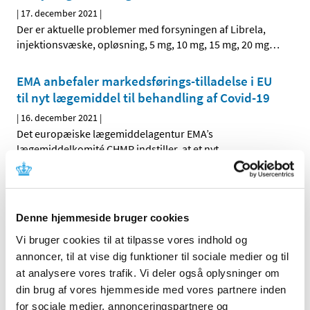
|
17. december 2021
|
Der er aktuelle problemer med forsyningen af Librela,
injektionsvæske, opløsning, 5 mg, 10 mg, 15 mg, 20 mg
…
EMA anbefaler markedsførings-tilladelse i EU
til nyt lægemiddel til behandling af Covid-19
|
16. december 2021
|
Det europæiske lægemiddelagentur EMA’s
lægemiddelkomité CHMP indstiller, at et nyt
…
Status på behandlede indberetninger om
formodede bivirkninger ved COVID-19 Vaccine
Janssen (Johnson & Johnson), uge 50
Denne hjemmeside bruger cookies
|
16. december 2021
|
Vi bruger cookies til at tilpasse vores indhold og
Lægemiddelstyrelsen har frem til den 14. december 2021
annoncer, til at vise dig funktioner til sociale medier og til
modtaget 492 indberetninger om formodede
…
at analysere vores trafik. Vi deler også oplysninger om
din brug af vores hjemmeside med vores partnere inden
Status på behandlede indberetninger om
for sociale medier, annonceringspartnere og