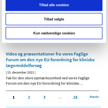
indberetninger om formodede bivirkninger ved
…
Tillad alle cookies
Generel tilladelse til udlevering og
Tillad valgte
indlægsseddel for Lagevrio (molnupiravir)
|
16. december 2021
|
Kun nødvendige cookies
Sundhedsstyrelsen har i dag gjort det muligt for visse
grupper af personer, der er smittet med Covid-19, at få
…
Video og præsentationer fra vores Faglige
Forum om den nye EU-forordning for kliniske
lægemiddelforsøg
|
15. december 2021
|
Tak for den store opmærksomhed ved vores Faglige
Forum om den nye EU-forordning for kliniske
…
1
2
3
26
Næste
…