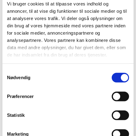
2021 (516)
Vi bruger cookies til at tilpasse vores indhold og
annoncer, til at vise dig funktioner til sociale medier og til
2020 (263)
at analysere vores trafik. Vi deler også oplysninger om
2019 (159)
din brug af vores hjemmeside med vores partnere inden
2018 (150)
for sociale medier, annonceringspartnere og
2017 (167)
analysepartnere. Vores partnere kan kombinere disse
2016 (167)
data med andre oplysninger, du har givet dem, eller som
2015 (33)
de har indsamlet fra din brug af deres tjenester.
2014 (44)
december (3)
Samtykkevalg
Nødvendig
november (3)
oktober (1)
september (7)
Præferencer
august (4)
juli (2)
Statistik
juni (8)
maj (2)
april (2)
Marketing