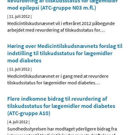
Revurdering af tilskudsstatus for lægemidler
mod epilepsi (ATC-gruppe N03 m.fl.)
|
11. juli 2012
|
Medicintilskudsnævnet vil i efteråret 2012 påbegynde
arbejdet med revurdering af tilskudsstatus for
…
Høring over Medicintilskuds­nævnets forslag til
indstilling til tilskudsstatus for lægemidler
mod diabetes
|
11. juli 2012
|
Medicintilskudsnævnet er i gang med at revurdere
tilskudsstatus for lægemidler mod diabetes
…
Flere indkomne bidrag til revurdering af
tilskudsstatus for lægemidler mod diabetes
(ATC-gruppe A10)
|
4. juli 2012
|
Sundhedsstyrelsen har modtaget yderligere bidrag fra