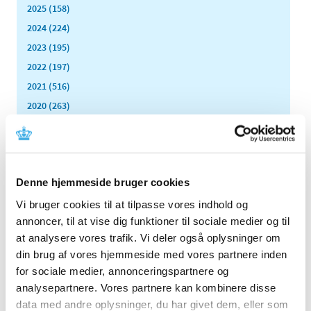
2025 (158)
2024 (224)
2023 (195)
2022 (197)
2021 (516)
2020 (263)
2019 (159)
2018 (150)
2017 (167)
Denne hjemmeside bruger cookies
2016 (167)
2015 (33)
Vi bruger cookies til at tilpasse vores indhold og
annoncer, til at vise dig funktioner til sociale medier og til
2014 (44)
at analysere vores trafik. Vi deler også oplysninger om
2013 (49)
din brug af vores hjemmeside med vores partnere inden
2012 (44)
for sociale medier, annonceringspartnere og
december (2)
analysepartnere. Vores partnere kan kombinere disse
november (6)
data med andre oplysninger, du har givet dem, eller som