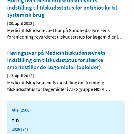
Høring over Medicintilskudsnævnets
indstilling til tilskudsstatus for antibiotika til
systemisk brug
|
30. april 2012
|
Medicintilskudsnævnet har på Sundhedsstyrelsens
foranledning revurderet tilskudsstatus for lægemidler i
…
Høringssvar på Medicintilskudsnævnets
indstilling om tilskudsstatus for stærke
smertestillende lægemidler (opioider)
|
13. april 2012
|
Medicintilskudsnævnets indstilling om fremtidig
tilskudsstatus for lægemidler i ATC-gruppe N02A,
…
Alle (2506)
TID
2026 (84)