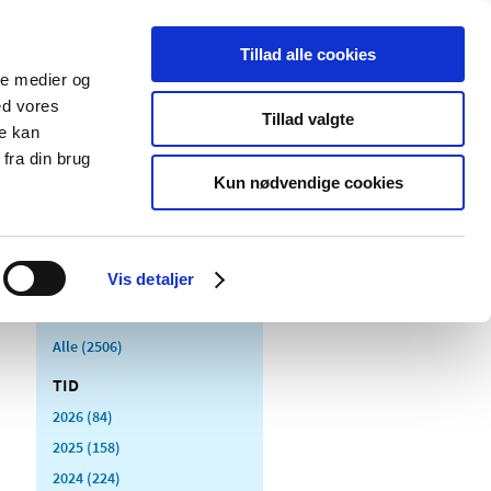
Tillad alle cookies
ale medier og
Udgivelser
Cookies
ed vores
Tillad valgte
re kan
dicinsk
Særlige
fra din brug
styr
produktområder
Kun nødvendige cookies
Vis detaljer
Alle (2506)
TID
2026 (84)
2025 (158)
2024 (224)