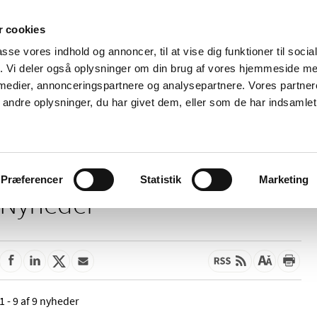
 cookies
passe vores indhold og annoncer, til at vise dig funktioner til soci
Nyheder
Om os
Kontakt
fik. Vi deler også oplysninger om din brug af vores hjemmeside m
 medier, annonceringspartnere og analysepartnere. Vores partne
 og
Tilskud og
Apoteker og salg af
Me
ndre oplysninger, du har givet dem, eller som de har indsamlet 
rmation
priser
medicin
ud
Præferencer
Statistik
Marketing
Nyheder
1 - 9 af 9 nyheder