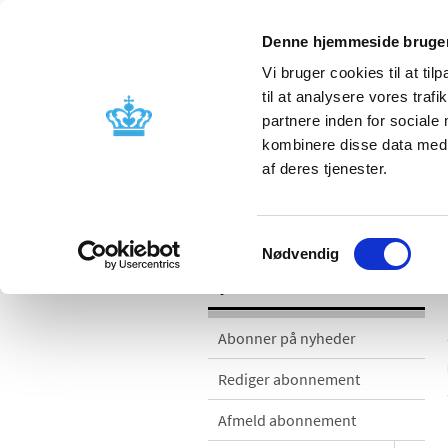
Denne hjemmeside bruger
Vi bruger cookies til at til
til at analysere vores tra
partnere inden for sociale
Godkendelse og
Bivirkninger
kombinere disse data med a
kontrol
produktinfo
af deres tjenester.
Nyheder
Samtykkevalg
Nødvendig
Nyheder
Abonner på nyheder
Rediger abonnement
Afmeld abonnement