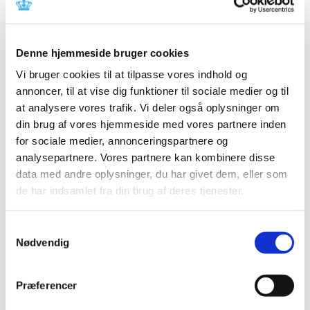
(Moderna), uge 35
|
2. september 2021
|
Lægemiddelstyrelsen har behandlet i alt 2.690
Denne hjemmeside bruger cookies
indberetninger om formodede bivirkninger ved
…
Vi bruger cookies til at tilpasse vores indhold og
annoncer, til at vise dig funktioner til sociale medier og til
Status på behandlede indberetninger om
at analysere vores trafik. Vi deler også oplysninger om
formodede bivirkninger ved COVID-19 Vaccine
din brug af vores hjemmeside med vores partnere inden
Janssen (Johnson & Johnson), uge 35
for sociale medier, annonceringspartnere og
|
2. september 2021
|
analysepartnere. Vores partnere kan kombinere disse
Lægemiddelstyrelsen har frem til den 31. august 2021
data med andre oplysninger, du har givet dem, eller som
modtaget 456 indberetninger om formodede
…
de har indsamlet fra din brug af deres tjenester.
Status på behandlede indberetninger om
Samtykkevalg
formodede bivirkninger ved Vaxzevria
Nødvendig
(AstraZeneca), uge 35
|
2. september 2021
|
Præferencer
Lægemiddelstyrelsen har behandlet i alt 3.869
indberetninger om formodede bivirkninger ved
…