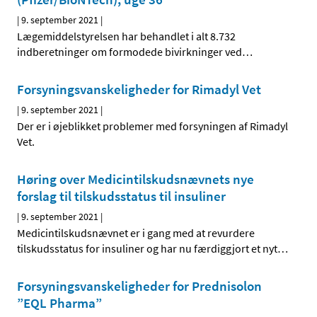
|
9. september 2021
|
Lægemiddelstyrelsen har behandlet i alt 8.732
indberetninger om formodede bivirkninger ved
…
Forsyningsvanskeligheder for Rimadyl Vet
|
9. september 2021
|
Der er i øjeblikket problemer med forsyningen af Rimadyl
Vet.
Høring over Medicintilskudsnævnets nye
forslag til tilskudsstatus til insuliner
|
9. september 2021
|
Medicintilskudsnævnet er i gang med at revurdere
tilskudsstatus for insuliner og har nu færdiggjort et nyt
…
Forsyningsvanskeligheder for Prednisolon
”EQL Pharma”