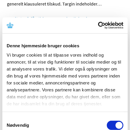
generelt klausuleret tilskud. Targin indeholder
…
Trulicity® får ikke generelt tilskud
|
1. juni 2015
|
Sundhedsstyrelsen har besluttet, at Trulicity ikke skal
have generelt tilskud. Trulicity indeholder dulaglutid og
…
Denne hjemmeside bruger cookies
Vi bruger cookies til at tilpasse vores indhold og
Alle (2506)
annoncer, til at vise dig funktioner til sociale medier og til
at analysere vores trafik. Vi deler også oplysninger om
TID
din brug af vores hjemmeside med vores partnere inden
2026 (84)
for sociale medier, annonceringspartnere og
2025 (158)
analysepartnere. Vores partnere kan kombinere disse
2024 (224)
data med andre oplysninger, du har givet dem, eller som
de har indsamlet fra din brug af deres tjenester.
2023 (195)
2022 (197)
Samtykkevalg
2021 (516)
Nødvendig
2020 (263)