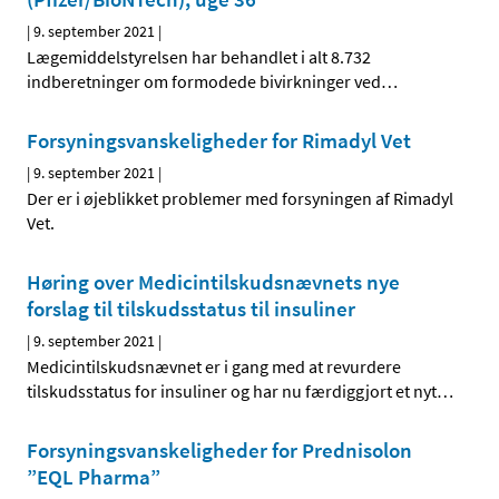
|
9. september 2021
|
Lægemiddelstyrelsen har behandlet i alt 8.732
indberetninger om formodede bivirkninger ved
…
Forsyningsvanskeligheder for Rimadyl Vet
|
9. september 2021
|
Der er i øjeblikket problemer med forsyningen af Rimadyl
Vet.
Høring over Medicintilskudsnævnets nye
forslag til tilskudsstatus til insuliner
|
9. september 2021
|
Medicintilskudsnævnet er i gang med at revurdere
tilskudsstatus for insuliner og har nu færdiggjort et nyt
…
Forsyningsvanskeligheder for Prednisolon
”EQL Pharma”