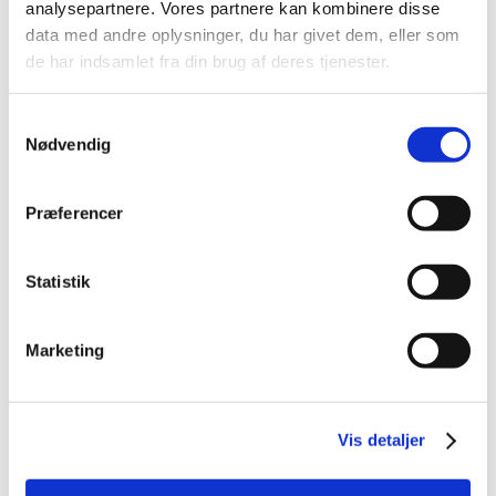
analysepartnere. Vores partnere kan kombinere disse
data med andre oplysninger, du har givet dem, eller som
Ledig bevilling til Høng Apotek
de har indsamlet fra din brug af deres tjenester.
|
6. januar 2020
|
Bevillingen til at drive Høng Apotek er ledig pr. 1.
Samtykkevalg
december 2020.
Nødvendig
Forrige
1
2
3
Præferencer
Alle (342)
Statistik
TID
2026 (2)
Marketing
2025 (13)
2024 (30)
2023 (49)
Vis detaljer
2022 (35)
2021 (23)