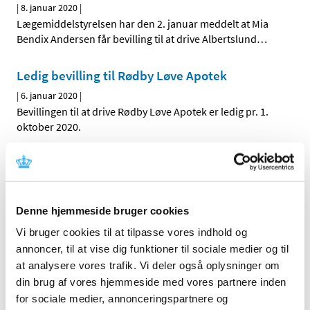
|
8. januar 2020
|
Lægemiddelstyrelsen har den 2. januar meddelt at Mia
Bendix Andersen får bevilling til at drive Albertslund
…
Ledig bevilling til Rødby Løve Apotek
|
6. januar 2020
|
Bevillingen til at drive Rødby Løve Apotek er ledig pr. 1.
oktober 2020.
Ledig bevilling til Maribo Apotek
|
6. januar 2020
|
Bevillingen til at drive Maribo Apotek er ledig pr. 1.
Denne hjemmeside bruger cookies
oktober 2020.
Vi bruger cookies til at tilpasse vores indhold og
annoncer, til at vise dig funktioner til sociale medier og til
Ledig bevilling til Odense Dalum Apotek
at analysere vores trafik. Vi deler også oplysninger om
|
6. januar 2020
|
din brug af vores hjemmeside med vores partnere inden
Bevillingen til at drive Odense Dalum Apotek er ledig pr. 1.
for sociale medier, annonceringspartnere og
november 2020.