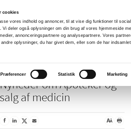
 cookies
passe vores indhold og annoncer, til at vise dig funktioner til soci
Nyheder
Om os
Kontakt
fik. Vi deler også oplysninger om din brug af vores hjemmeside m
 medier, annonceringspartnere og analysepartnere. Vores partne
 og
Tilskud og
Apoteker og salg af
Me
ndre oplysninger, du har givet dem, eller som de har indsamlet 
rmation
priser
medicin
ud
Apoteker og salg af medicin
Præferencer
Statistik
Marketing
Nyheder om Apoteker og
salg af medicin