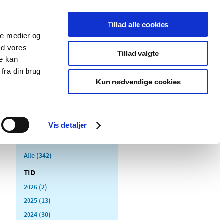
Tillad alle cookies
ale medier og
Udgivelser
Cookies
ed vores
Tillad valgte
re kan
dicinsk
Særlige
fra din brug
styr
produktområder
Kun nødvendige cookies
Vis detaljer
Alle (342)
TID
2026 (2)
2025 (13)
2024 (30)