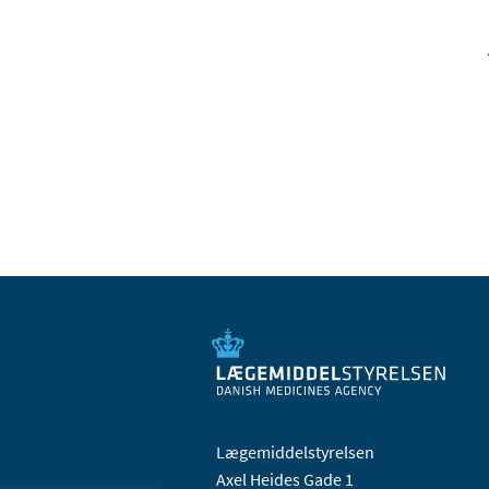
Lægemiddelstyrelsen
Axel Heides Gade 1