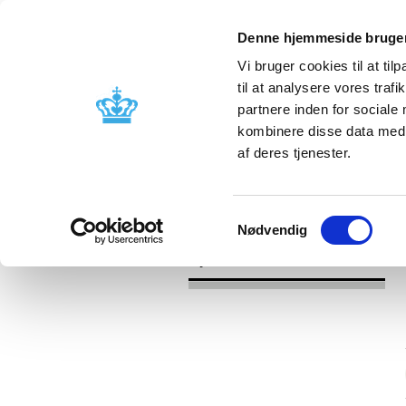
Denne hjemmeside bruger
Vi bruger cookies til at til
til at analysere vores tra
partnere inden for sociale
Godkendelse og
Bivirkninger
kombinere disse data med a
kontrol
produktinfo
af deres tjenester.
/
/
Nyheder
Kategori
Nyheder om 
Samtykkevalg
Nødvendig
Nyheder