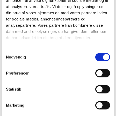
annoncer, til at vise dig funktioner til sociale medier og til
TID
at analysere vores trafik. Vi deler også oplysninger om
2026 (2)
din brug af vores hjemmeside med vores partnere inden
2025 (13)
for sociale medier, annonceringspartnere og
2024 (30)
analysepartnere. Vores partnere kan kombinere disse
data med andre oplysninger, du har givet dem, eller som
2023 (49)
de har indsamlet fra din brug af deres tjenester.
2022 (35)
2021 (23)
Samtykkevalg
2020 (49)
Nødvendig
2019 (35)
2018 (40)
Præferencer
december (3)
november (5)
oktober (6)
Statistik
august (3)
juli (1)
Marketing
juni (4)
maj (5)