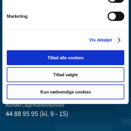
Marketing
Vis detaljer
Lægemiddelstyrelsen
Axel Heides Gade 1
Tillad alle cookies
2300 København S
Email:
dkma@dkma.dk
Tillad valgte
Lægemiddelstyrelsen er en del af
Sundheds- og Kirkeministeriet.
Kun nødvendige cookies
Kontakt Lægemiddelstyrelsen
44 88 95 95 (kl. 9 - 15)