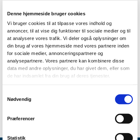
TID
2026 (5)
Denne hjemmeside bruger cookies
2025 (8)
Vi bruger cookies til at tilpasse vores indhold og
annoncer, til at vise dig funktioner til sociale medier og til
2024 (11)
at analysere vores trafik. Vi deler også oplysninger om
2023 (7)
din brug af vores hjemmeside med vores partnere inden
2022 (2)
for sociale medier, annonceringspartnere og
2021 (15)
analysepartnere. Vores partnere kan kombinere disse
2020 (32)
data med andre oplysninger, du har givet dem, eller som
2019 (12)
de har indsamlet fra din brug af deres tjenester.
2018 (25)
2017 (24)
Samtykkevalg
Nødvendig
2016 (19)
2013 (2)
Præferencer
Statistik