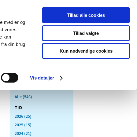
Tillad alle cookies
ale medier og
Udgivelser
Cookies
ed vores
Tillad valgte
re kan
dicinsk
Særlige
fra din brug
styr
produktområder
Kun nødvendige cookies
Vis detaljer
Alle (546)
TID
2026 (25)
2025 (15)
2024 (21)