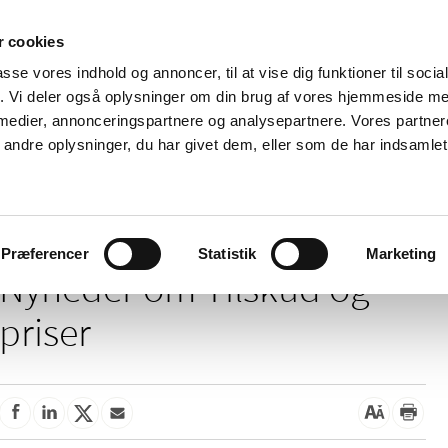
 cookies
passe vores indhold og annoncer, til at vise dig funktioner til soci
Nyheder
Om os
Kontakt
fik. Vi deler også oplysninger om din brug af vores hjemmeside m
 medier, annonceringspartnere og analysepartnere. Vores partne
 og
Tilskud og
Apoteker og salg af
Me
ndre oplysninger, du har givet dem, eller som de har indsamlet 
rmation
priser
medicin
ud
Tilskud og priser
Præferencer
Statistik
Marketing
Nyheder om Tilskud og
priser