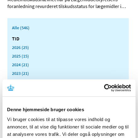
foranledning revurderet tilskudsstatus for lægemidler i
…
Alle (546)
TID
2026 (25)
2025 (15)
2024 (21)
2023 (21)
2022 (11)
2021 (38)
2020 (19)
2019 (44)
Denne hjemmeside bruger cookies
2018 (46)
Vi bruger cookies til at tilpasse vores indhold og
2017 (38)
annoncer, til at vise dig funktioner til sociale medier og til
2016 (48)
at analysere vores trafik. Vi deler også oplysninger om