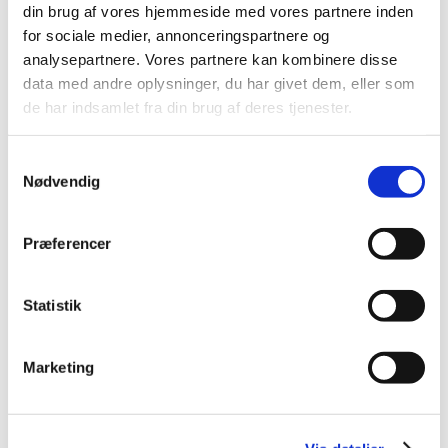
din brug af vores hjemmeside med vores partnere inden
2015 (31)
for sociale medier, annonceringspartnere og
2014 (44)
analysepartnere. Vores partnere kan kombinere disse
2013 (45)
data med andre oplysninger, du har givet dem, eller som
2012 (44)
de har indsamlet fra din brug af deres tjenester.
2011 (13)
november (1)
Samtykkevalg
oktober (2)
Nødvendig
september (2)
august (2)
Præferencer
juli (1)
juni (1)
Statistik
maj (2)
marts (1)
januar (1)
Marketing
2010 (7)
2009 (14)
2008 (8)