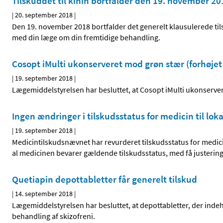
Tilskuddet til kinin bortfalder den 19. november 20
|
20. september 2018
|
Den 19. november 2018 bortfalder det generelt klausulerede tilsku
med din læge om din fremtidige behandling.
Cosopt iMulti ukonserveret mod grøn stær (forhøjet tr
|
19. september 2018
|
Lægemiddelstyrelsen har besluttet, at Cosopt iMulti ukonservere
Ingen ændringer i tilskudsstatus for medicin til lo
|
19. september 2018
|
Medicintilskudsnævnet har revurderet tilskudsstatus for medici
al medicinen bevarer gældende tilskudsstatus, med få justerin
Quetiapin depottabletter får generelt tilskud
|
14. september 2018
|
Lægemiddelstyrelsen har besluttet, at depottabletter, der indeh
behandling af skizofreni.