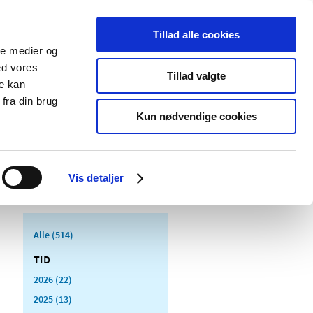
Tillad alle cookies
ale medier og
Udgivelser
Cookies
ed vores
Tillad valgte
re kan
dicinsk
Særlige
fra din brug
styr
produktområder
Kun nødvendige cookies
Vis detaljer
Alle (514)
TID
2026 (22)
2025 (13)