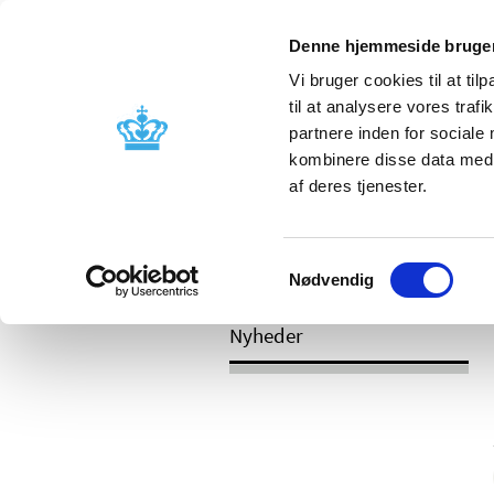
Mobil visning
Denne hjemmeside bruger
Vi bruger cookies til at til
til at analysere vores tra
partnere inden for sociale
Godkendelse og
Bivirkninger
kombinere disse data med a
kontrol
produktinfo
af deres tjenester.
Samtykkevalg
/
/
Nyheder
Kategori
Nyheder om 
Nødvendig
Nyheder