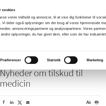
 cookies
passe vores indhold og annoncer, til at vise dig funktioner til soci
Nyheder
Om os
Kontakt
fik. Vi deler også oplysninger om din brug af vores hjemmeside m
 medier, annonceringspartnere og analysepartnere. Vores partne
 og
Tilskud og
Apoteker og salg af
Me
ndre oplysninger, du har givet dem, eller som de har indsamlet 
rmation
priser
medicin
ud
/
Tilskud og priser
Tilskud til medicin
Præferencer
Statistik
Marketing
Nyheder om tilskud til
medicin