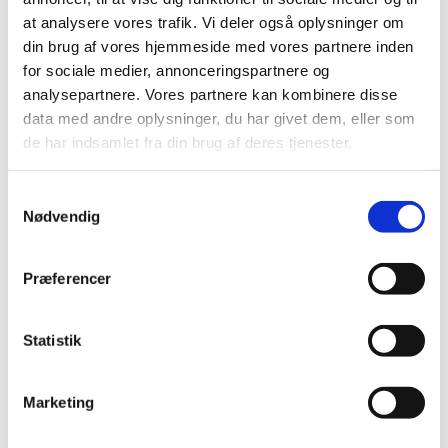
foranledning revurderet tilskudsstatus for lægemidler i
…
at analysere vores trafik. Vi deler også oplysninger om
din brug af vores hjemmeside med vores partnere inden
Lægemiddelstyrelsen indleder ad hoc
for sociale medier, annonceringspartnere og
revurdering af tilskudsstatus i ATC–gruppe
analysepartnere. Vores partnere kan kombinere disse
C09C, C09D og C09X
data med andre oplysninger, du har givet dem, eller som
de har indsamlet fra din brug af deres tjenester.
|
12. marts 2010
|
En lang række lægemiddelvirksomheder har den 8. marts
2010 markedsført generiske kopier af angiotensin
…
Samtykkevalg
Nødvendig
Alle (514)
Præferencer
TID
2026 (22)
Statistik
2025 (13)
2024 (15)
Marketing
2023 (18)
2022 (10)