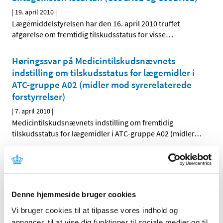
|
19. april 2010
|
Lægemiddelstyrelsen har den 16. april 2010 truffet
afgørelse om fremtidig tilskudsstatus for visse
…
Høringssvar på Medicintilskudsnævnets
indstilling om tilskudsstatus for lægemidler i
ATC-gruppe A02 (midler mod syrerelaterede
forstyrrelser)
|
7. april 2010
|
Medicintilskudsnævnets indstilling om fremtidig
tilskudsstatus for lægemidler i ATC-gruppe A02 (midler
…
Høring over Medicintilskudsnævnets
indstilling til tilskudsstatus for lægemidler i
ATC-gruppe C09C, C09D og C09X (angiotensin-
II antagonister og reninhæmmere)
Denne hjemmeside bruger cookies
Vi bruger cookies til at tilpasse vores indhold og
|
31. marts 2010
|
Medicintilskudsnævnet har på Lægemiddelstyrelsens
annoncer, til at vise dig funktioner til sociale medier og til