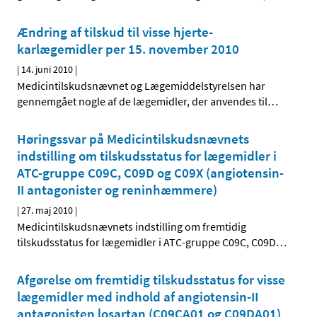
Ændring af tilskud til visse hjerte-
karlægemidler per 15. november 2010
|
14. juni 2010
|
Medicintilskudsnævnet og Lægemiddelstyrelsen har
gennemgået nogle af de lægemidler, der anvendes til
…
Høringssvar på Medicintilskudsnævnets
indstilling om tilskudsstatus for lægemidler i
ATC-gruppe C09C, C09D og C09X (angiotensin-
II antagonister og reninhæmmere)
|
27. maj 2010
|
Medicintilskudsnævnets indstilling om fremtidig
tilskudsstatus for lægemidler i ATC-gruppe C09C, C09D
…
Afgørelse om fremtidig tilskudsstatus for visse
lægemidler med indhold af angiotensin-II
antagonisten losartan (C09CA01 og C09DA01)