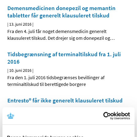
Demensmedicinen donepezil og memantin
tabletter får generelt klausuleret tilskud
|
13. juni 2016
|
Fra den 4. juli får noget demensmedicin generelt
klausuleret tilskud. Det drejer sig om donepezil og
…
Tidsbegrænsning af terminaltilskud fra 1. juli
2016
|
10. juni 2016
|
Fra den 1. juli 2016 tidsbegrænses bevillinger af
terminaltilskud til berettigede borgere
Entresto® får ikke generelt klausuleret tilskud
|
6. juni 2016
|
Lægemiddelstyrelsen har besluttet, at Entresto ikke skal
have generelt klausuleret tilskud. Entresto indeholder
…