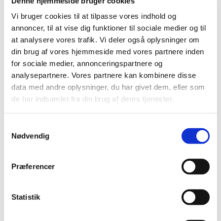
Denne hjemmeside bruger cookies
Oramorph® orale dråber og oral opløsning i
enkeltdosisbeholdere får generelt klausuleret
Vi bruger cookies til at tilpasse vores indhold og
tilskud
annoncer, til at vise dig funktioner til sociale medier og til
at analysere vores trafik. Vi deler også oplysninger om
|
3. juni 2016
|
din brug af vores hjemmeside med vores partnere inden
Oramorph® oral opløsning i flaske med 100 ml får
derimod ikke generelt klausuleret tilskud.
for sociale medier, annonceringspartnere og
analysepartnere. Vores partnere kan kombinere disse
data med andre oplysninger, du har givet dem, eller som
Alle (514)
de har indsamlet fra din brug af deres tjenester.
TID
Samtykkevalg
2026 (22)
Nødvendig
2025 (13)
2024 (15)
Præferencer
2023 (18)
2022 (10)
Statistik
2021 (32)
2020 (13)