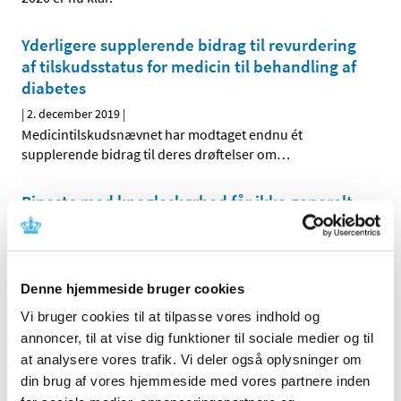
Yderligere supplerende bidrag til revurdering
af tilskudsstatus for medicin til behandling af
diabetes
|
2. december 2019
|
Medicintilskudsnævnet har modtaget endnu ét
supplerende bidrag til deres drøftelser om
…
Binosto mod knogleskørhed får ikke generelt
klausuleret tilskud
|
2. december 2019
|
Lægemiddelstyrelsen har besluttet, at Binosto
Denne hjemmeside bruger cookies
brusetabletter, der indeholder alendronat, ikke skal
…
Vi bruger cookies til at tilpasse vores indhold og
annoncer, til at vise dig funktioner til sociale medier og til
Alle (514)
at analysere vores trafik. Vi deler også oplysninger om
din brug af vores hjemmeside med vores partnere inden
TID