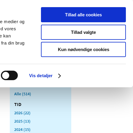
Tillad alle cookies
ale medier og
Udgivelser
Cookies
ed vores
Tillad valgte
re kan
dicinsk
Særlige
fra din brug
styr
produktområder
Kun nødvendige cookies
Vis detaljer
Alle (514)
TID
2026 (22)
2025 (13)
2024 (15)