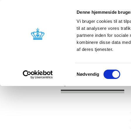
Denne hjemmeside bruger
Vi bruger cookies til at til
til at analysere vores tra
partnere inden for sociale
Godkendelse og
Bivirkninger
kombinere disse data med a
kontrol
produktinfo
af deres tjenester.
/
/
Nyheder
Kategori
Nyheder om 
Samtykkevalg
Nødvendig
Nyheder