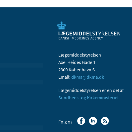
Lægemiddelstyrelsen
Axel Heides Gade 1
2300 København S
Email:
dkma@dkma.dk
Lægemiddelstyrelsen er en del af
Sundheds- og Kirkeministeriet.
Følg os