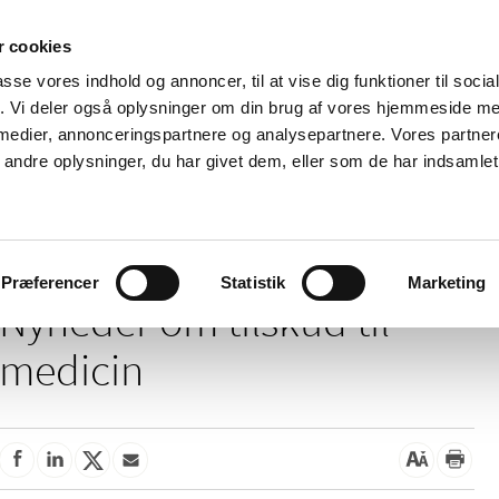
 cookies
passe vores indhold og annoncer, til at vise dig funktioner til soci
Nyheder
Om os
Kontakt
fik. Vi deler også oplysninger om din brug af vores hjemmeside m
 medier, annonceringspartnere og analysepartnere. Vores partne
 og
Tilskud og
Apoteker og salg af
Me
ndre oplysninger, du har givet dem, eller som de har indsamlet 
rmation
priser
medicin
ud
/
Tilskud og priser
Tilskud til medicin
Præferencer
Statistik
Marketing
Nyheder om tilskud til
medicin