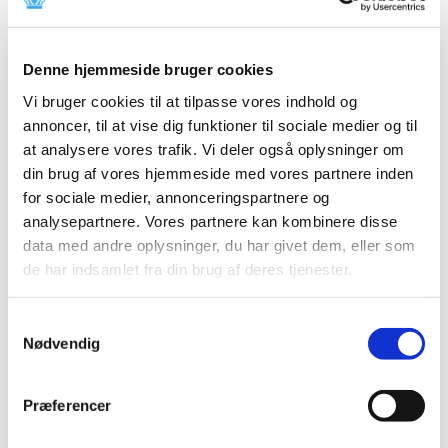
2026 (22)
2025 (13)
2024 (15)
Denne hjemmeside bruger cookies
2023 (18)
Vi bruger cookies til at tilpasse vores indhold og
december (3)
annoncer, til at vise dig funktioner til sociale medier og til
november (1)
at analysere vores trafik. Vi deler også oplysninger om
oktober (3)
din brug af vores hjemmeside med vores partnere inden
september (1)
for sociale medier, annonceringspartnere og
august (4)
analysepartnere. Vores partnere kan kombinere disse
juni (1)
data med andre oplysninger, du har givet dem, eller som
de har indsamlet fra din brug af deres tjenester.
maj (1)
april (2)
marts (1)
Samtykkevalg
Nødvendig
februar (1)
2022 (10)
2021 (32)
Præferencer
2020 (13)