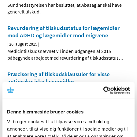
Sundhedsstyrelsen har besluttet, at Abasaglar skal have
generelt tilskud.
Revurdering af tilskudsstatus for lægemidler
mod ADHD og lægemidler mod migræne
|
26. august 2015
|
Medicintilskudsnævnet vil inden udgangen af 2015
påbegynde arbejdet med revurdering af tilskudsstatus
…
Præcisering af tilskudsklausuler for visse
antipsykotiske lægemidler
|
3. august 2015
|
Fra den 31. august 2015 vil tilskudsklausulerne for visse
antipsykotiske lægemidler blive præciseret. På
…
Denne hjemmeside bruger cookies
Spiolto Respimat® får generelt tilskud
Vi bruger cookies til at tilpasse vores indhold og
annoncer, til at vise dig funktioner til sociale medier og til
|
23. juni 2015
|
Sundhedsstyrelsen har besluttet, at Spiolto Respimat
at analysere vores trafik. Vi deler også oplysninger om