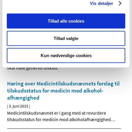
Vis detaljer
Meriofert® får generelt tilskud
|
22. juni 2015
|
Tillad alle cookies
Sundhedsstyrelsen har besluttet, at Meriofert skal have
generelt tilskud.
Tillad valgte
Xarelto 2,5 mg® får ikke generelt tilskud
|
22. juni 2015
|
Kun nødvendige cookies
Sundhedsstyrelsen har besluttet, at Xarelto 2,5 mg ikke
skal have generelt tilskud.
Høring over Medicintilskuds­nævnets forslag til
tilskudsstatus for medicin mod alkohol­
afhængighed
|
3. juni 2015
|
Medicintilskudsnævnet er i gang med at revurdere
tilskudsstatus for medicin mod alkoholafhængighed
…