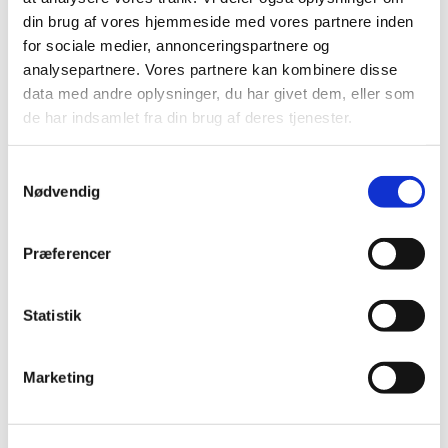
skal have generelt tilskud.
din brug af vores hjemmeside med vores partnere inden
for sociale medier, annonceringspartnere og
analysepartnere. Vores partnere kan kombinere disse
Synjardy® får generelt tilskud
data med andre oplysninger, du har givet dem, eller som
|
23. juni 2015
|
de har indsamlet fra din brug af deres tjenester.
Sundhedsstyrelsen har besluttet, at Synjardy skal have
generelt tilskud.
Samtykkevalg
Nødvendig
Moventig® får ikke generelt klausuleret tilskud
|
23. juni 2015
|
Sundhedsstyrelsen har besluttet, at Moventig ikke skal
Præferencer
have generelt klausuleret tilskud.
Statistik
Fire lægemidler mod aktiniske keratoser får
generelt klausuleret tilskud
Marketing
|
22. juni 2015
|
Sundhedsstyrelsen har besluttet, at fire lægemidler mod
aktiniske keratoser skal have generelt klausuleret tilskud.