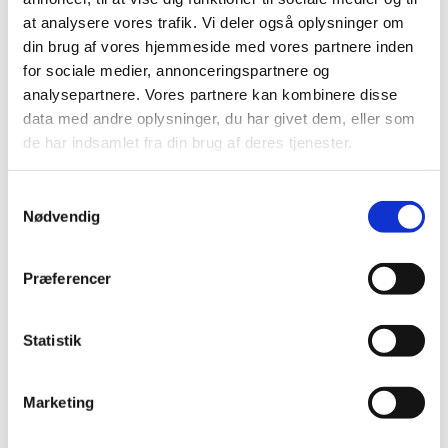
foranledning revurderet tilskudsstatus for lægemidler i
…
at analysere vores trafik. Vi deler også oplysninger om
din brug af vores hjemmeside med vores partnere inden
Lægemiddelstyrelsen indleder ad hoc
for sociale medier, annonceringspartnere og
revurdering af tilskudsstatus i ATC–gruppe
analysepartnere. Vores partnere kan kombinere disse
C09C, C09D og C09X
data med andre oplysninger, du har givet dem, eller som
de har indsamlet fra din brug af deres tjenester.
|
12. marts 2010
|
En lang række lægemiddelvirksomheder har den 8. marts
2010 markedsført generiske kopier af angiotensin
…
Samtykkevalg
Nødvendig
Alle (514)
Præferencer
TID
2026 (22)
Statistik
2025 (13)
2024 (15)
Marketing
2023 (18)
2022 (10)