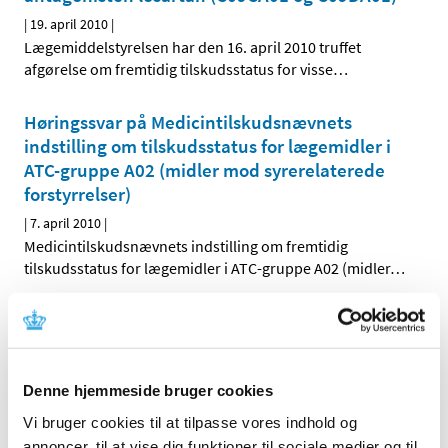
|
19. april 2010
|
Lægemiddelstyrelsen har den 16. april 2010 truffet
afgørelse om fremtidig tilskudsstatus for visse
…
Høringssvar på Medicintilskudsnævnets
indstilling om tilskudsstatus for lægemidler i
ATC-gruppe A02 (midler mod syrerelaterede
forstyrrelser)
|
7. april 2010
|
Medicintilskudsnævnets indstilling om fremtidig
tilskudsstatus for lægemidler i ATC-gruppe A02 (midler
…
Høring over Medicintilskudsnævnets
indstilling til tilskudsstatus for lægemidler i
ATC-gruppe C09C, C09D og C09X (angiotensin-
II antagonister og reninhæmmere)
Denne hjemmeside bruger cookies
Vi bruger cookies til at tilpasse vores indhold og
|
31. marts 2010
|
Medicintilskudsnævnet har på Lægemiddelstyrelsens
annoncer, til at vise dig funktioner til sociale medier og til