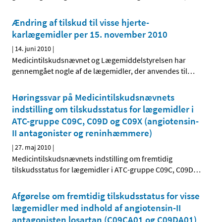
Ændring af tilskud til visse hjerte-
karlægemidler per 15. november 2010
|
14. juni 2010
|
Medicintilskudsnævnet og Lægemiddelstyrelsen har
gennemgået nogle af de lægemidler, der anvendes til
…
Høringssvar på Medicintilskudsnævnets
indstilling om tilskudsstatus for lægemidler i
ATC-gruppe C09C, C09D og C09X (angiotensin-
II antagonister og reninhæmmere)
|
27. maj 2010
|
Medicintilskudsnævnets indstilling om fremtidig
tilskudsstatus for lægemidler i ATC-gruppe C09C, C09D
…
Afgørelse om fremtidig tilskudsstatus for visse
lægemidler med indhold af angiotensin-II
antagonisten losartan (C09CA01 og C09DA01)