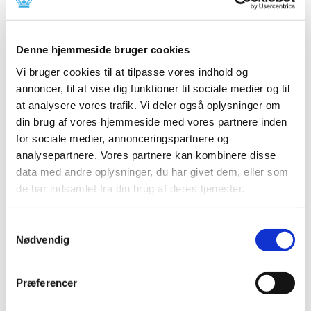
2024 (15)
2023 (18)
2022 (10)
Denne hjemmeside bruger cookies
2021 (32)
Vi bruger cookies til at tilpasse vores indhold og
2020 (13)
annoncer, til at vise dig funktioner til sociale medier og til
at analysere vores trafik. Vi deler også oplysninger om
2019 (41)
din brug af vores hjemmeside med vores partnere inden
2018 (46)
for sociale medier, annonceringspartnere og
2017 (36)
analysepartnere. Vores partnere kan kombinere disse
2016 (48)
data med andre oplysninger, du har givet dem, eller som
2015 (31)
de har indsamlet fra din brug af deres tjenester.
2014 (44)
december (3)
Samtykkevalg
november (3)
Nødvendig
oktober (1)
september (7)
Præferencer
august (4)