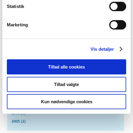
juli (2)
Statistik
juni (8)
maj (2)
april (2)
Marketing
marts (3)
februar (6)
januar (3)
Vis detaljer
2013 (45)
2012 (44)
Tillad alle cookies
2011 (13)
2010 (7)
Tillad valgte
2009 (14)
2008 (8)
Kun nødvendige cookies
2007 (3)
2006 (9)
2005 (2)