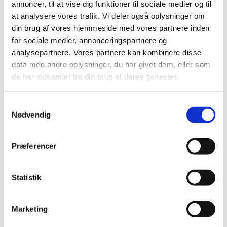
annoncer, til at vise dig funktioner til sociale medier og til
|
5. januar 2017
|
at analysere vores trafik. Vi deler også oplysninger om
Lægemiddelstyrelsen har besluttet, at Xultophy skal have
din brug af vores hjemmeside med vores partnere inden
generelt klausuleret tilskud med virkning fra 16. januar
…
for sociale medier, annonceringspartnere og
analysepartnere. Vores partnere kan kombinere disse
Alle (513)
data med andre oplysninger, du har givet dem, eller som
de har indsamlet fra din brug af deres tjenester.
TID
2026 (21)
Samtykkevalg
2025 (13)
Nødvendig
2024 (15)
2023 (18)
Præferencer
2022 (10)
2021 (32)
Statistik
2020 (13)
2019 (41)
Marketing
2018 (46)
2017 (36)