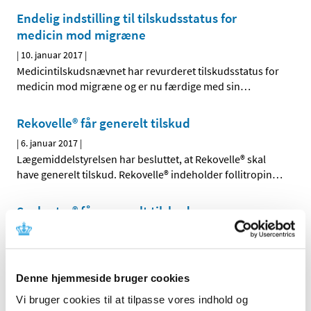
Endelig indstilling til tilskudsstatus for
medicin mod migræne
|
10. januar 2017
|
Medicintilskudsnævnet har revurderet tilskudsstatus for
medicin mod migræne og er nu færdige med sin
…
Rekovelle® får generelt tilskud
|
6. januar 2017
|
Lægemiddelstyrelsen har besluttet, at Rekovelle® skal
have generelt tilskud. Rekovelle® indeholder follitropin
…
Soolantra® får generelt tilskud
|
6. januar 2017
|
Lægemiddelstyrelsen har besluttet, at Soolantra® skal
have generelt tilskud med virkning fra 16. januar 2017.
…
Denne hjemmeside bruger cookies
Xultophy får generelt klausuleret tilskud
Vi bruger cookies til at tilpasse vores indhold og