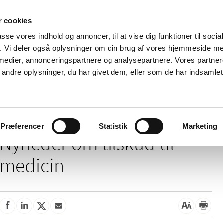
 cookies
passe vores indhold og annoncer, til at vise dig funktioner til soci
Nyheder
Om os
Kontakt
fik. Vi deler også oplysninger om din brug af vores hjemmeside m
 medier, annonceringspartnere og analysepartnere. Vores partne
 og
Tilskud og
Apoteker og salg af
Me
ndre oplysninger, du har givet dem, eller som de har indsamlet 
rmation
priser
medicin
ud
/
Tilskud og priser
Tilskud til medicin
Præferencer
Statistik
Marketing
Nyheder om tilskud til
medicin