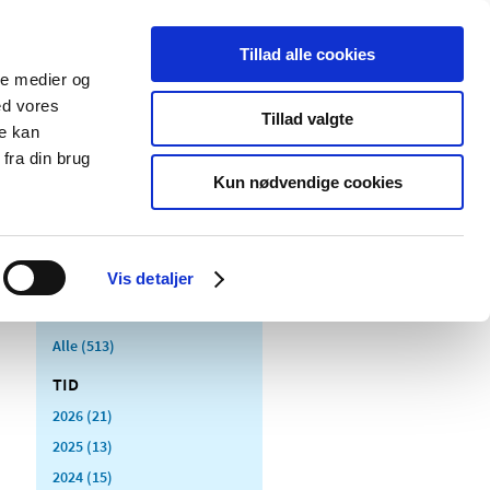
Tillad alle cookies
ale medier og
Udgivelser
Cookies
ed vores
Tillad valgte
re kan
dicinsk
Særlige
fra din brug
styr
produktområder
Kun nødvendige cookies
Vis detaljer
Alle (513)
TID
2026 (21)
2025 (13)
2024 (15)