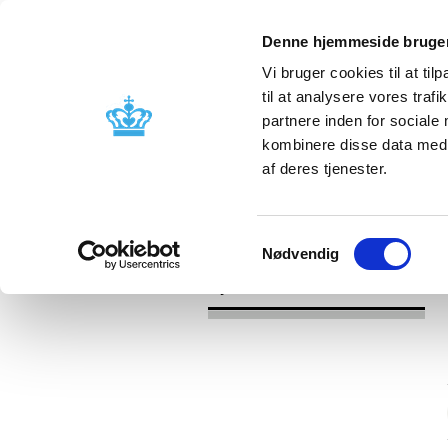
Denne hjemmeside bruger
Vi bruger cookies til at til
til at analysere vores tra
partnere inden for sociale
Godkendelse og
Bivirkninger
kombinere disse data med a
kontrol
produktinfo
af deres tjenester.
/
/
Nyheder
Kategori
Nyheder om 
Samtykkevalg
Nødvendig
Nyheder