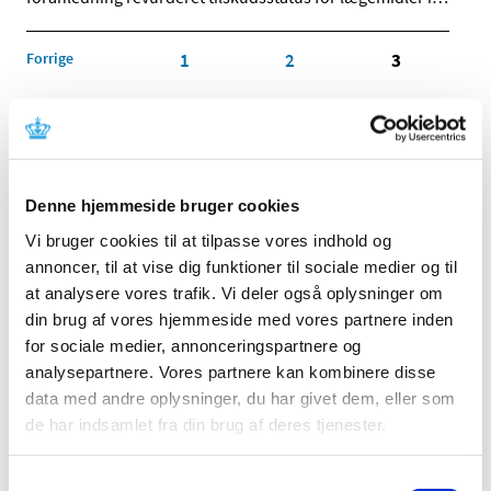
Forrige
1
2
3
Alle (513)
TID
Denne hjemmeside bruger cookies
2026 (21)
2025 (13)
Vi bruger cookies til at tilpasse vores indhold og
annoncer, til at vise dig funktioner til sociale medier og til
2024 (15)
at analysere vores trafik. Vi deler også oplysninger om
2023 (18)
din brug af vores hjemmeside med vores partnere inden
2022 (10)
for sociale medier, annonceringspartnere og
2021 (32)
analysepartnere. Vores partnere kan kombinere disse
2020 (13)
data med andre oplysninger, du har givet dem, eller som
2019 (41)
de har indsamlet fra din brug af deres tjenester.
2018 (46)
2017 (36)
Samtykkevalg