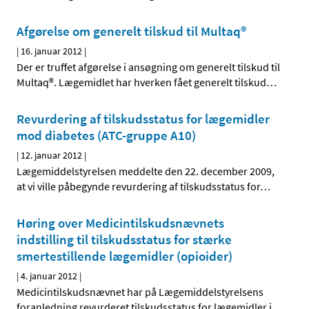
Afgørelse om generelt tilskud til Multaq®
|
16. januar 2012
|
Der er truffet afgørelse i ansøgning om generelt tilskud til
Multaq®. Lægemidlet har hverken fået generelt tilskud
…
Revurdering af tilskudsstatus for lægemidler
mod diabetes (ATC-gruppe A10)
|
12. januar 2012
|
Lægemiddelstyrelsen meddelte den 22. december 2009,
at vi ville påbegynde revurdering af tilskudsstatus for
…
Høring over Medicintilskudsnævnets
indstilling til tilskudsstatus for stærke
smertestillende lægemidler (opioider)
|
4. januar 2012
|
Medicintilskudsnævnet har på Lægemiddelstyrelsens
foranledning revurderet tilskudsstatus for lægemidler i
…