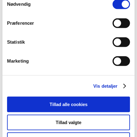
Nødvendig
2016 (48)
2015 (31)
Præferencer
2014 (44)
2013 (45)
2012 (44)
Statistik
december (2)
november (6)
Marketing
oktober (4)
september (7)
august (1)
Vis detaljer
juli (5)
juni (3)
maj (1)
Tillad alle cookies
april (3)
marts (3)
Tillad valgte
februar (3)
januar (6)