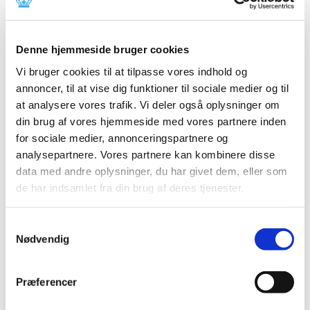
2024 (15)
2023 (18)
2022 (10)
Denne hjemmeside bruger cookies
2021 (32)
Vi bruger cookies til at tilpasse vores indhold og
2020 (13)
annoncer, til at vise dig funktioner til sociale medier og til
at analysere vores trafik. Vi deler også oplysninger om
2019 (41)
din brug af vores hjemmeside med vores partnere inden
2018 (46)
for sociale medier, annonceringspartnere og
2017 (36)
analysepartnere. Vores partnere kan kombinere disse
2016 (48)
data med andre oplysninger, du har givet dem, eller som
2015 (31)
de har indsamlet fra din brug af deres tjenester.
2014 (44)
december (3)
Samtykkevalg
november (3)
Nødvendig
oktober (1)
september (7)
Præferencer
august (4)