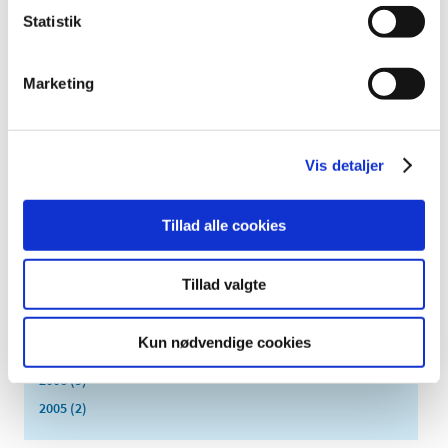
juli (2)
Statistik
juni (8)
maj (2)
april (2)
Marketing
marts (3)
februar (6)
januar (3)
Vis detaljer
2013 (45)
2012 (44)
Tillad alle cookies
2011 (13)
2010 (7)
Tillad valgte
2009 (14)
2008 (8)
Kun nødvendige cookies
2007 (3)
2006 (9)
2005 (2)