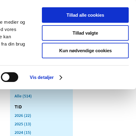
Tillad alle cookies
ale medier og
Udgivelser
Cookies
ed vores
Tillad valgte
re kan
dicinsk
Særlige
fra din brug
styr
produktområder
Kun nødvendige cookies
Vis detaljer
Alle (514)
TID
2026 (22)
2025 (13)
2024 (15)