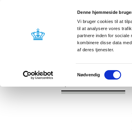
Denne hjemmeside bruger
Vi bruger cookies til at til
til at analysere vores tra
partnere inden for sociale
Godkendelse og
Bivirkninger
kombinere disse data med a
kontrol
produktinfo
af deres tjenester.
/
/
Nyheder
Kategori
Nyheder om 
Samtykkevalg
Nødvendig
Nyheder