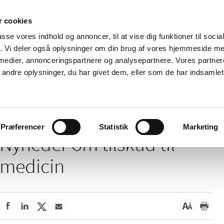
 cookies
passe vores indhold og annoncer, til at vise dig funktioner til soci
Nyheder
Om os
Kontakt
fik. Vi deler også oplysninger om din brug af vores hjemmeside m
 medier, annonceringspartnere og analysepartnere. Vores partne
 og
Tilskud og
Apoteker og salg af
Me
ndre oplysninger, du har givet dem, eller som de har indsamlet 
rmation
priser
medicin
ud
/
Tilskud og priser
Tilskud til medicin
Præferencer
Statistik
Marketing
Nyheder om tilskud til
medicin