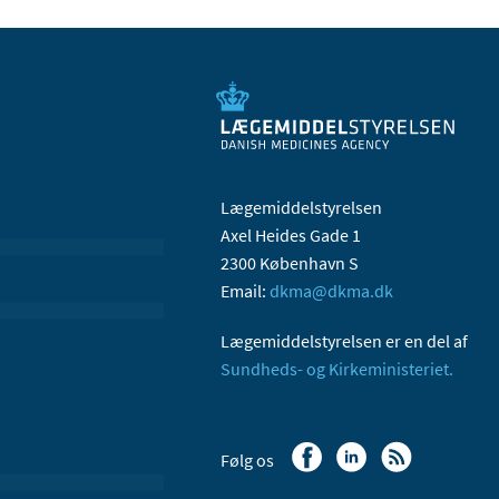
Lægemiddelstyrelsen
Axel Heides Gade 1
2300 København S
Email:
dkma@dkma.dk
Lægemiddelstyrelsen er en del af
Sundheds- og Kirkeministeriet.
Følg os