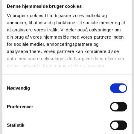
Denne hjemmeside bruger cookies
2020 (13)
2019 (41)
Vi bruger cookies til at tilpasse vores indhold og
annoncer, til at vise dig funktioner til sociale medier og til
2018 (46)
at analysere vores trafik. Vi deler også oplysninger om
2017 (36)
din brug af vores hjemmeside med vores partnere inden
2016 (48)
for sociale medier, annonceringspartnere og
december (5)
analysepartnere. Vores partnere kan kombinere disse
november (2)
data med andre oplysninger, du har givet dem, eller som
oktober (7)
de har indsamlet fra din brug af deres tjenester.
september (3)
august (4)
Samtykkevalg
juli (2)
Nødvendig
juni (8)
maj (3)
Præferencer
april (7)
marts (1)
Statistik
februar (3)
januar (3)