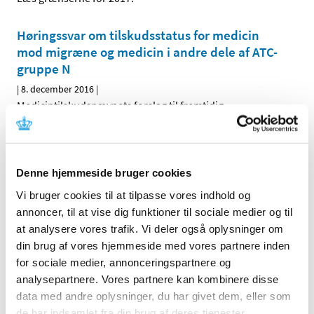
Høringssvar om tilskudsstatus for medicin
mod migræne og medicin i andre dele af ATC-
gruppe N
|
8. december 2016
|
Medicintilskudsnævnets forslag til fremtidig
tilskudsstatus for medicin i nogle undergrupper i
…
Alle (514)
Denne hjemmeside bruger cookies
TID
Vi bruger cookies til at tilpasse vores indhold og
annoncer, til at vise dig funktioner til sociale medier og til
2026 (22)
at analysere vores trafik. Vi deler også oplysninger om
2025 (13)
din brug af vores hjemmeside med vores partnere inden
2024 (15)
for sociale medier, annonceringspartnere og
2023 (18)
analysepartnere. Vores partnere kan kombinere disse
2022 (10)
data med andre oplysninger, du har givet dem, eller som
2021 (32)
de har indsamlet fra din brug af deres tjenester.