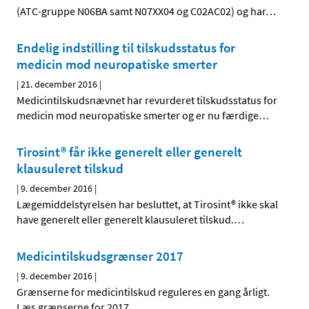
(ATC-gruppe N06BA samt N07XX04 og C02AC02) og har
…
Endelig indstilling til tilskudsstatus for
medicin mod neuropatiske smerter
|
21. december 2016
|
Medicintilskudsnævnet har revurderet tilskudsstatus for
medicin mod neuropatiske smerter og er nu færdige
…
Tirosint® får ikke generelt eller generelt
klausuleret tilskud
|
9. december 2016
|
Lægemiddelstyrelsen har besluttet, at Tirosint® ikke skal
have generelt eller generelt klausuleret tilskud.
…
Medicintilskudsgrænser 2017
|
9. december 2016
|
Grænserne for medicintilskud reguleres en gang årligt.
Læs grænserne for 2017.