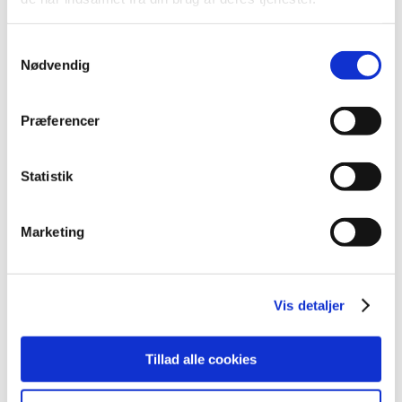
2020 (13)
Samtykkevalg
2019 (41)
Nødvendig
2018 (46)
2017 (36)
Præferencer
2016 (48)
december (5)
november (2)
Statistik
oktober (7)
september (3)
Marketing
august (4)
juli (2)
juni (8)
Vis detaljer
maj (3)
april (7)
marts (1)
Tillad alle cookies
februar (3)