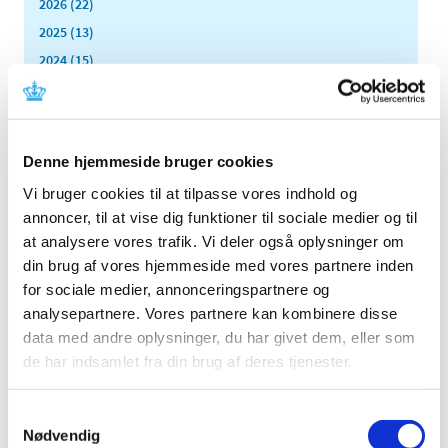
2026 (22)
2025 (13)
2024 (15)
2023 (18)
2022 (10)
2021 (32)
Denne hjemmeside bruger cookies
2020 (13)
Vi bruger cookies til at tilpasse vores indhold og
2019 (41)
annoncer, til at vise dig funktioner til sociale medier og til
december (6)
at analysere vores trafik. Vi deler også oplysninger om
november (5)
din brug af vores hjemmeside med vores partnere inden
oktober (7)
for sociale medier, annonceringspartnere og
september (2)
analysepartnere. Vores partnere kan kombinere disse
august (3)
data med andre oplysninger, du har givet dem, eller som
juli (2)
de har indsamlet fra din brug af deres tjenester.
juni (1)
maj (1)
Samtykkevalg
april (2)
Nødvendig