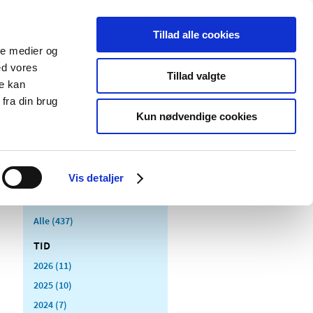
Tillad alle cookies
ale medier og
Udgivelser
Cookies
ed vores
Tillad valgte
re kan
dicinsk
Særlige
fra din brug
styr
produktområder
Kun nødvendige cookies
Vis detaljer
Alle (437)
TID
2026 (11)
2025 (10)
2024 (7)