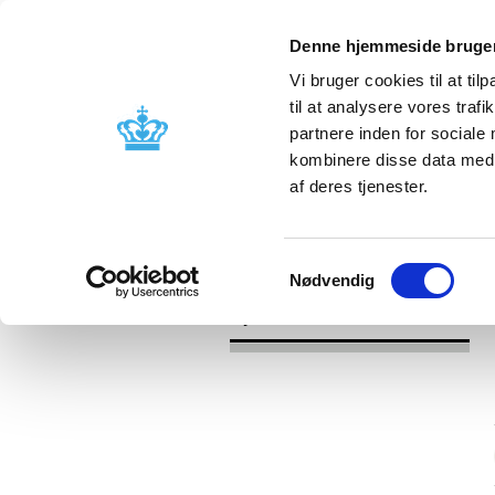
Denne hjemmeside bruger
Vi bruger cookies til at til
til at analysere vores tra
partnere inden for sociale
Godkendelse og
Bivirkninger
kombinere disse data med a
kontrol
produktinfo
af deres tjenester.
/
/
Nyheder
Kategori
Nyheder om 
Samtykkevalg
Nødvendig
Nyheder