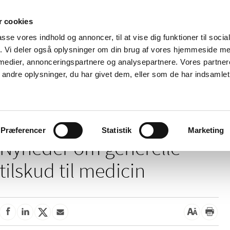
 cookies
passe vores indhold og annoncer, til at vise dig funktioner til soci
Nyheder
Om os
Kontakt
fik. Vi deler også oplysninger om din brug af vores hjemmeside m
 medier, annonceringspartnere og analysepartnere. Vores partne
 og
Tilskud og
Apoteker og salg af
Me
ndre oplysninger, du har givet dem, eller som de har indsamlet 
rmation
priser
medicin
ud
/
/
Tilskud og priser
Tilskud til medicin
Generelle tilskud
Præferencer
Statistik
Marketing
Nyheder om generelle
tilskud til medicin