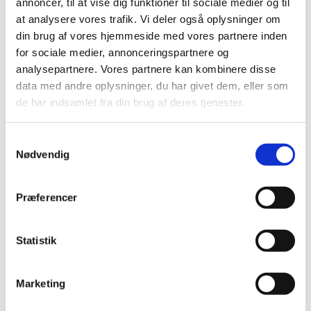
annoncer, til at vise dig funktioner til sociale medier og til
2015 (30)
at analysere vores trafik. Vi deler også oplysninger om
2014 (44)
din brug af vores hjemmeside med vores partnere inden
2013 (44)
for sociale medier, annonceringspartnere og
2012 (41)
analysepartnere. Vores partnere kan kombinere disse
2011 (13)
data med andre oplysninger, du har givet dem, eller som
de har indsamlet fra din brug af deres tjenester.
2010 (7)
2009 (13)
Samtykkevalg
december (2)
Nødvendig
november (1)
oktober (1)
september (2)
Præferencer
juli (1)
juni (4)
Statistik
april (2)
2008 (8)
Marketing
2007 (3)
2006 (9)