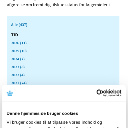
afgørelse om fremtidig tilskudsstatus for lægemidler i
…
Alle (437)
TID
2026 (11)
2025 (10)
2024 (7)
2023 (8)
2022 (4)
2021 (24)
2020 (7)
2019 (39)
2018 (40)
Denne hjemmeside bruger cookies
2017 (31)
Vi bruger cookies til at tilpasse vores indhold og
2016 (42)