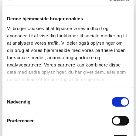
2021 (24)
2020 (7)
Denne hjemmeside bruger cookies
2019 (39)
Vi bruger cookies til at tilpasse vores indhold og
2018 (40)
annoncer, til at vise dig funktioner til sociale medier og til
2017 (31)
at analysere vores trafik. Vi deler også oplysninger om
2016 (42)
din brug af vores hjemmeside med vores partnere inden
2015 (30)
for sociale medier, annonceringspartnere og
2014 (44)
analysepartnere. Vores partnere kan kombinere disse
data med andre oplysninger, du har givet dem, eller som
2013 (44)
de har indsamlet fra din brug af deres tjenester.
2012 (41)
2011 (13)
Samtykkevalg
november (1)
Nødvendig
oktober (2)
september (2)
Præferencer
august (2)
juli (1)