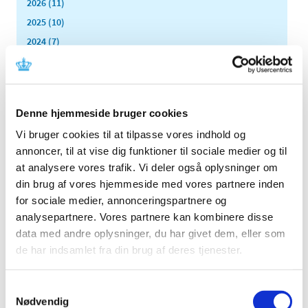
2026 (11)
2025 (10)
2024 (7)
2023 (8)
2022 (4)
2021 (24)
Denne hjemmeside bruger cookies
2020 (7)
Vi bruger cookies til at tilpasse vores indhold og
2019 (39)
annoncer, til at vise dig funktioner til sociale medier og til
december (4)
at analysere vores trafik. Vi deler også oplysninger om
november (5)
din brug af vores hjemmeside med vores partnere inden
oktober (7)
for sociale medier, annonceringspartnere og
september (2)
analysepartnere. Vores partnere kan kombinere disse
august (3)
data med andre oplysninger, du har givet dem, eller som
juli (2)
de har indsamlet fra din brug af deres tjenester.
juni (1)
maj (1)
Samtykkevalg
april (2)
Nødvendig