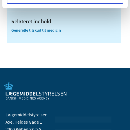
2005 (2)
Relateret indhold
Generelle tilskud til medicin
Lægemiddelstyrelsen
Axel Heides Gade 1
2300 København S