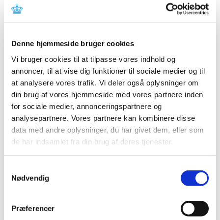
2020 (7)
2019 (39)
december (4)
Denne hjemmeside bruger cookies
november (5)
Vi bruger cookies til at tilpasse vores indhold og
oktober (7)
annoncer, til at vise dig funktioner til sociale medier og til
september (2)
at analysere vores trafik. Vi deler også oplysninger om
august (3)
din brug af vores hjemmeside med vores partnere inden
juli (2)
for sociale medier, annonceringspartnere og
juni (1)
analysepartnere. Vores partnere kan kombinere disse
maj (1)
data med andre oplysninger, du har givet dem, eller som
april (2)
de har indsamlet fra din brug af deres tjenester.
marts (3)
februar (7)
Samtykkevalg
januar (2)
Nødvendig
2018 (40)
2017 (31)
Præferencer
2016 (42)