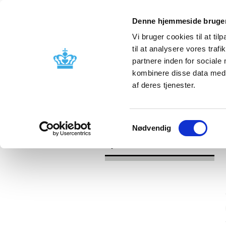
Denne hjemmeside bruger
Vi bruger cookies til at til
til at analysere vores tra
partnere inden for sociale
Godkendelse og
Bivirkninger
kombinere disse data med a
kontrol
produktinfo
af deres tjenester.
/
/
Nyheder
Kategori
Nyheder om 
Samtykkevalg
Nødvendig
Nyheder