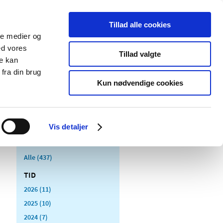
Tillad alle cookies
ale medier og
Udgivelser
Cookies
ed vores
Tillad valgte
re kan
dicinsk
Særlige
fra din brug
styr
produktområder
Kun nødvendige cookies
Vis detaljer
Alle (437)
TID
2026 (11)
2025 (10)
2024 (7)