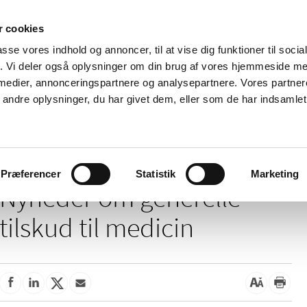
 cookies
passe vores indhold og annoncer, til at vise dig funktioner til soci
Nyheder
Om os
Kontakt
fik. Vi deler også oplysninger om din brug af vores hjemmeside m
 medier, annonceringspartnere og analysepartnere. Vores partne
 og
Tilskud og
Apoteker og salg af
Me
ndre oplysninger, du har givet dem, eller som de har indsamlet 
rmation
priser
medicin
ud
/
/
Tilskud og priser
Tilskud til medicin
Generelle tilskud
Præferencer
Statistik
Marketing
Nyheder om generelle
tilskud til medicin