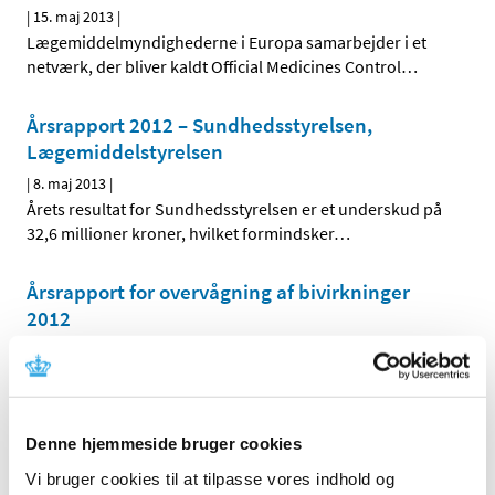
|
15. maj 2013
|
Lægemiddelmyndighederne i Europa samarbejder i et
netværk, der bliver kaldt Official Medicines Control
…
Årsrapport 2012 – Sundhedsstyrelsen,
Lægemiddelstyrelsen
|
8. maj 2013
|
Årets resultat for Sundhedsstyrelsen er et underskud på
32,6 millioner kroner, hvilket formindsker
…
Årsrapport for overvågning af bivirkninger
2012
|
10. april 2013
|
Årsrapporten for overvågning af bivirkninger giver et
indblik i en del af det arbejde, Sundhedsstyrelsen har
…
Denne hjemmeside bruger cookies
Årsrapport for 2012 - aktiviteter på området
Vi bruger cookies til at tilpasse vores indhold og
medicinsk udstyr