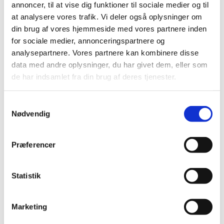
annoncer, til at vise dig funktioner til sociale medier og til
|
9. april 2013
|
at analysere vores trafik. Vi deler også oplysninger om
Sundhedsstyrelsens arbejde med medicinsk udstyr i 2012
din brug af vores hjemmeside med vores partnere inden
med fokus på hændelsesindberetninger, markante
…
for sociale medier, annonceringspartnere og
analysepartnere. Vores partnere kan kombinere disse
Årsrapport fra Medicintilskudsnævnet 2012
data med andre oplysninger, du har givet dem, eller som
|
4. marts 2013
|
de har indsamlet fra din brug af deres tjenester.
Medicintilskudsnævnet rådgiver i ansøgninger om tilskud
til lægemidler. I 2012 behandlede
…
Samtykkevalg
Nødvendig
Alle (89)
Præferencer
TID
2026 (2)
Statistik
2025 (3)
2024 (3)
2023 (3)
Marketing
2022 (1)